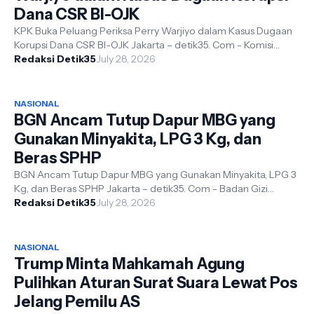
Dana CSR BI-OJK
KPK Buka Peluang Periksa Perry Warjiyo dalam Kasus Dugaan
Korupsi Dana CSR BI-OJK Jakarta – detik35. Com - Komisi
Pemberantasan Korupsi (K...
Redaksi Detik35
July 28, 2026
NASIONAL
BGN Ancam Tutup Dapur MBG yang
Gunakan Minyakita, LPG 3 Kg, dan
Beras SPHP
BGN Ancam Tutup Dapur MBG yang Gunakan Minyakita, LPG 3
Kg, dan Beras SPHP Jakarta – detik35. Com - Badan Gizi
Nasional (BGN) menegaskan l...
Redaksi Detik35
July 28, 2026
NASIONAL
Trump Minta Mahkamah Agung
Pulihkan Aturan Surat Suara Lewat Pos
Jelang Pemilu AS