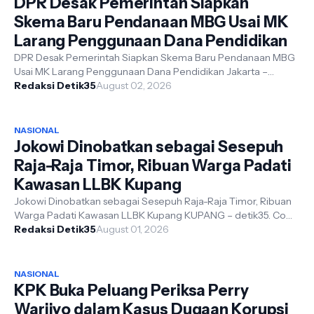
DPR Desak Pemerintah Siapkan
Skema Baru Pendanaan MBG Usai MK
Larang Penggunaan Dana Pendidikan
DPR Desak Pemerintah Siapkan Skema Baru Pendanaan MBG
Usai MK Larang Penggunaan Dana Pendidikan Jakarta –
detik35. Com - Putusan Mahkamah ...
Redaksi Detik35
August 02, 2026
NASIONAL
Jokowi Dinobatkan sebagai Sesepuh
Raja-Raja Timor, Ribuan Warga Padati
Kawasan LLBK Kupang
Jokowi Dinobatkan sebagai Sesepuh Raja-Raja Timor, Ribuan
Warga Padati Kawasan LLBK Kupang KUPANG – detik35. Com
- Presiden ke-7 Republik ...
Redaksi Detik35
August 01, 2026
NASIONAL
KPK Buka Peluang Periksa Perry
Warjiyo dalam Kasus Dugaan Korupsi