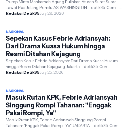
Trump Minta Mahkamah Agung Pulihkan Aturan Surat Suara
Lewat Pos Jelang Pemilu AS WASHINGTON – detik35. Com. -
Pemerintahan Presiden Amerika...
Redaksi Detik35
July 28, 2026
NASIONAL
Sepekan Kasus Febrie Adriansyah:
Dari Drama Kuasa Hukum hingga
Resmi Ditahan Kejagung
Sepekan Kasus Febrie Adriansyah: Dari Drama Kuasa Hukum
hingga Resmi Ditahan Kejagung Jakarta – detik35. Com -
Perkembangan kasus hukum ya...
Redaksi Detik35
July 25, 2026
NASIONAL
Masuk Rutan KPK, Febrie Adriansyah
Singgung Rompi Tahanan: "Enggak
Pakai Rompi, Ye"
Masuk Rutan KPK, Febrie Adriansyah Singgung Rompi
Tahanan: "Enggak Pakai Rompi, Ye" JAKARTA – detik35. Com -