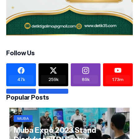
Follow Us
47k
259k
89k
1.73m
Popular Posts
MUBA
Muba Expo 2023 Stand