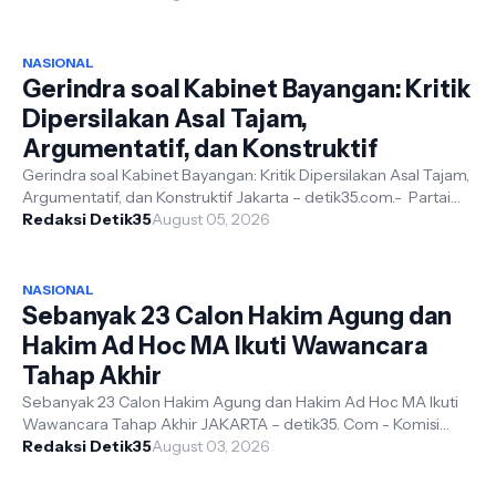
NASIONAL
Gerindra soal Kabinet Bayangan: Kritik
Dipersilakan Asal Tajam,
Argumentatif, dan Konstruktif
Gerindra soal Kabinet Bayangan: Kritik Dipersilakan Asal Tajam,
Argumentatif, dan Konstruktif Jakarta – detik35.com.- Partai
Gerindra menil...
Redaksi Detik35
August 05, 2026
NASIONAL
Sebanyak 23 Calon Hakim Agung dan
Hakim Ad Hoc MA Ikuti Wawancara
Tahap Akhir
Sebanyak 23 Calon Hakim Agung dan Hakim Ad Hoc MA Ikuti
Wawancara Tahap Akhir JAKARTA – detik35. Com - Komisi
Yudisial (KY) memulai tahapa...
Redaksi Detik35
August 03, 2026