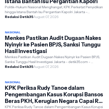
Istana Bantah Isu Pergantian Kapolri
Politik-Hukum Nasional Menghangat, KPK Perketat Penyidikan
hingga Istana Bantah Isu Pergantian Kapolri Jakarta -
Redaksi Detik35
Detik35.com – Dinamika po...
August 07, 2026
NASIONAL
Menkes Pastikan Audit Dugaan Nakes
Nyinyir ke Pasien BPJS, Sanksi Tunggu
Hasil Investigasi
Menkes Pastikan Audit Dugaan Nakes Nyinyir ke Pasien BPJS,
Sanksi Tunggu Hasil Investigasi Jakarta - detik35.com -
Pemerintah melalui Keme...
Redaksi Detik35
August 07, 2026
NASIONAL
KPK Periksa Rudy Tanoe dalam
Pengembangan Kasus Korupsi Bansos
Beras PKH, Kerugian Negara Capai Rp
200 Miliar
KPK Periksa Rudy Tanoe dalam Pengembangan Kasus Korupsi