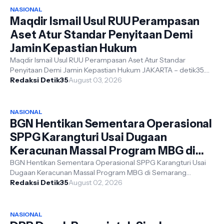
NASIONAL
Maqdir Ismail Usul RUU Perampasan
Aset Atur Standar Penyitaan Demi
Jamin Kepastian Hukum
Maqdir Ismail Usul RUU Perampasan Aset Atur Standar
Penyitaan Demi Jamin Kepastian Hukum JAKARTA – detik35.
Com. Advokat Maqdir Ismail mem...
Redaksi Detik35
August 03, 2026
NASIONAL
BGN Hentikan Sementara Operasional
SPPG Karangturi Usai Dugaan
Keracunan Massal Program MBG di
Semarang
BGN Hentikan Sementara Operasional SPPG Karangturi Usai
Dugaan Keracunan Massal Program MBG di Semarang
Redaksi Detik35
JAKARTA – detik35. Com - Badan Giz...
August 02, 2026
NASIONAL