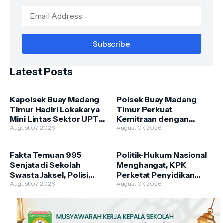
Latest Posts
Kapolsek Buay Madang
Polsek Buay Madang
Timur Hadiri Lokakarya
Timur Perkuat
Mini Lintas Sektor UPTD
Kemitraan dengan
Puskesmas
August 07, 2026
Warga Lewat Giat
August 07, 2026
Pengandonan
Sambang Kamtibmas
Fakta Temuan 995
Politik-Hukum Nasional
Senjata di Sekolah
Menghangat, KPK
Swasta Jaksel, Polisi
Perketat Penyidikan
Selidiki Legalitas dan
August 07, 2026
hingga Istana Bantah Isu
August 07, 2026
Kepemilikannya
Pergantian Kapolri