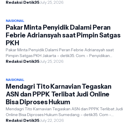
Mantan Jaksa Agung ...
Redaksi Detik35
July 25, 2026
NASIONAL
Pakar Minta Penyidik Dalami Peran
Febrie Adriansyah saat Pimpin Satgas
PKH
Pakar Minta Penyidik Dalami Peran Febrie Adriansyah saat
Pimpin Satgas PKH Jakarta – detik35. Com. - Penyidikan
terhadap mantan Jaksa Agun...
Redaksi Detik35
July 25, 2026
NASIONAL
Mendagri Tito Karnavian Tegaskan
ASN dan PPPK Terlibat Judi Online
Bisa Diproses Hukum
Mendagri Tito Karnavian Tegaskan ASN dan PPPK Terlibat Judi
Online Bisa Diproses Hukum Sumedang – detik35. Com -
Menteri Dalam Negeri (Men...
Redaksi Detik35
July 22, 2026