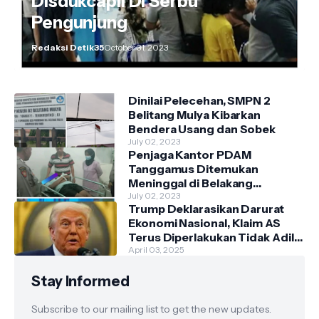
Disdukcapil Di Serbu
Pengunjung
Redaksi Detik35
October 31, 2023
Dinilai Pelecehan, SMPN 2
Belitang Mulya Kibarkan
Bendera Usang dan Sobek
July 02, 2023
Penjaga Kantor PDAM
Tanggamus Ditemukan
Meninggal di Belakang
Kantornya.
July 02, 2023
Trump Deklarasikan Darurat
Ekonomi Nasional, Klaim AS
Terus Diperlakukan Tidak Adil
oleh Negara Asing"
April 03, 2025
Stay Informed
Subscribe to our mailing list to get the new updates.