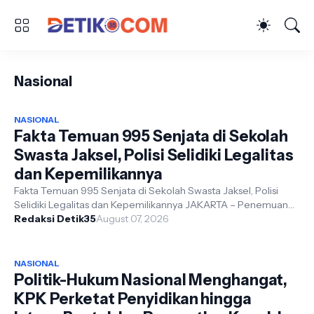
Nasional
NASIONAL
Fakta Temuan 995 Senjata di Sekolah
Swasta Jaksel, Polisi Selidiki Legalitas
dan Kepemilikannya
Fakta Temuan 995 Senjata di Sekolah Swasta Jaksel, Polisi
Selidiki Legalitas dan Kepemilikannya JAKARTA – Penemuan
995 pucuk senjata beser...
Redaksi Detik35
August 07, 2026
NASIONAL
Politik-Hukum Nasional Menghangat,
KPK Perketat Penyidikan hingga