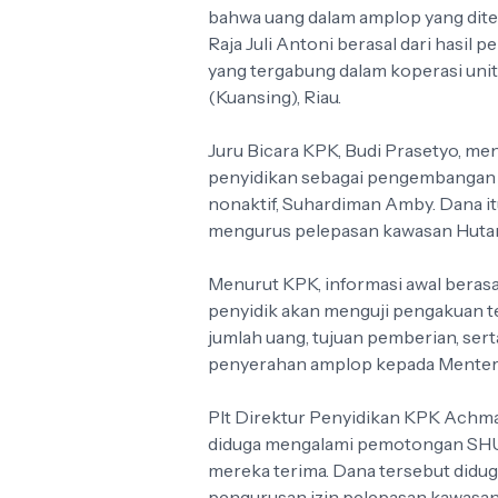
bahwa uang dalam amplop yang dite
Raja Juli Antoni berasal dari hasil 
yang tergabung dalam koperasi uni
(Kuansing), Riau.
Juru Bicara KPK, Budi Prasetyo, me
penyidikan sebagai pengembangan 
nonaktif, Suhardiman Amby. Dana it
mengurus pelepasan kawasan Hutan 
Menurut KPK, informasi awal beras
penyidik akan menguji pengakuan ter
jumlah uang, tujuan pemberian, ser
penyerahan amplop kepada Menter
Plt Direktur Penyidikan KPK Achm
diduga mengalami pemotongan SHU 
mereka terima. Dana tersebut didu
pengurusan izin pelepasan kawasan