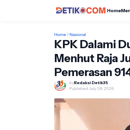
Home
Me
Home
Nasional
KPK Dalami D
Menhut Raja Ju
Pemerasan 914
by
Redaksi Detik35
Published:
July 08, 2026