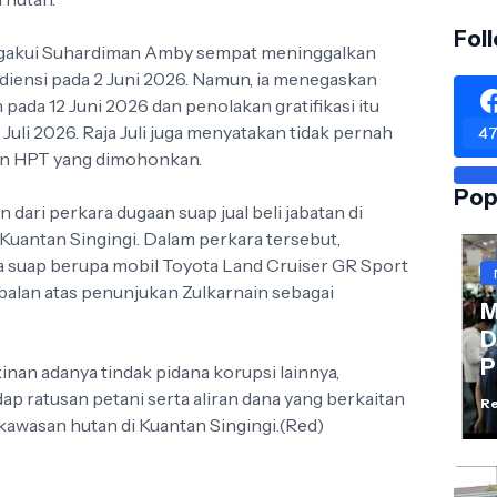
Fol
engakui Suhardiman Amby sempat meninggalkan
diensi pada 2 Juni 2026. Namun, ia menegaskan
pada 12 Juni 2026 dan penolakan gratifikasi itu
Juli 2026. Raja Juli juga menyatakan tidak pernah
47
an HPT yang dimohonkan.
Pop
ari perkara dugaan suap jual beli jabatan di
uantan Singingi. Dalam perkara tersebut,
suap berupa mobil Toyota Land Cruiser GR Sport
imbalan atas penunjukan Zulkarnain sebagai
M
D
P
nan adanya tindak pidana korupsi lainnya,
 ratusan petani serta aliran dana yang berkaitan
Re
kawasan hutan di Kuantan Singingi.(Red)