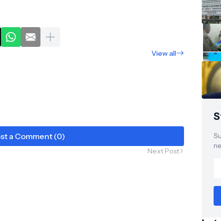
View all
S
st a Comment (0)
Su
ne
Next Post