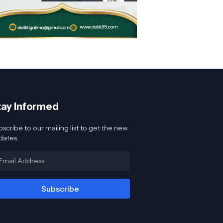
tay Informed
scribe to our mailing list to get the new
dates.