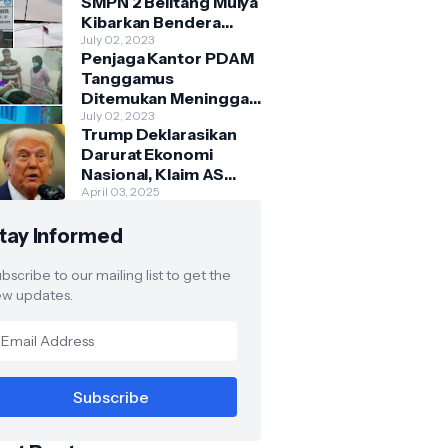
SMPN 2 Belitang Mulya
Kibarkan Bendera
Usang dan Sobek
July 02, 2023
Penjaga Kantor PDAM
Tanggamus
Ditemukan Meninggal
di Belakang Kantornya.
July 02, 2023
Trump Deklarasikan
Darurat Ekonomi
Nasional, Klaim AS
Terus Diperlakukan
April 03, 2025
Tidak Adil oleh Negara
tay Informed
Asing"
bscribe to our mailing list to get the
w updates.