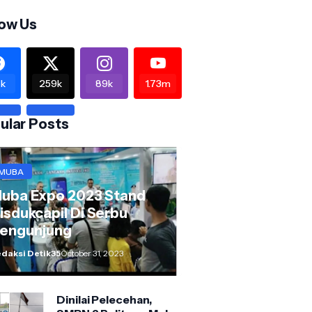
low Us
k
259k
89k
1.73m
ular Posts
MUBA
uba Expo 2023 Stand
isdukcapil Di Serbu
engunjung
daksi Detik35
October 31, 2023
Dinilai Pelecehan,