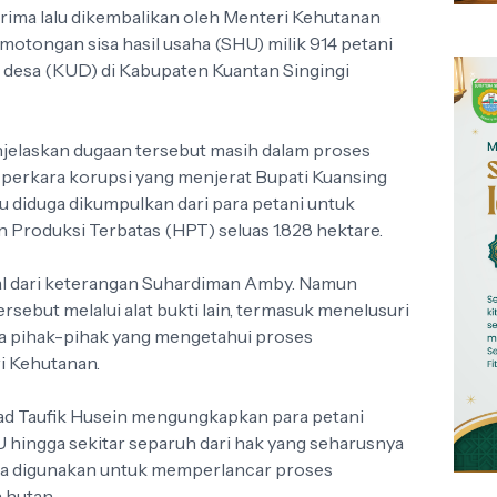
rima lalu dikembalikan oleh Menteri Kehutanan
pemotongan sisa hasil usaha (SHU) milik 914 petani
t desa (KUD) di Kabupaten Kuantan Singingi
njelaskan dugaan tersebut masih dalam proses
perkara korupsi yang menjerat Bupati Kuansing
u diduga dikumpulkan dari para petani untuk
Produksi Terbatas (HPT) seluas 1.828 hektare.
al dari keterangan Suhardiman Amby. Namun
sebut melalui alat bukti lain, termasuk menelusuri
ta pihak-pihak yang mengetahui proses
i Kehutanan.
ad Taufik Husein mengungkapkan para petani
hingga sekitar separuh dari hak yang seharusnya
ga digunakan untuk memperlancar proses
 hutan.