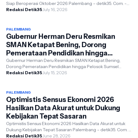
Siap Beroperasi Oktober 2026 Palembang – detik35. Com. -
Wakil Presiden Republik...
Redaksi Detik35
July 16, 2026
PALEMBANG
Gubernur Herman Deru Resmikan
SMAN Ketapat Bening, Dorong
Pemerataan Pendidikan hingga
Pelosok Sumsel
Gubernur Herman Deru Resmikan SMAN Ketapat Bening,
Dorong Pemerataan Pendidikan hingga Pelosok Sumsel
Redaksi Detik35
Muratara – detik35. Com - Gubernur S...
July 15, 2026
PALEMBANG
Optimistis Sensus Ekonomi 2026
Hasilkan Data Akurat untuk Dukung
Kebijakan Tepat Sasaran
Optimistis Sensus Ekonomi 2026 Hasilkan Data Akurat untuk
Dukung Kebijakan Tepat Sasaran Palembang – detik35. Com. -
Redaksi Detik35
Gubernur menyatakan ...
June 28, 2026