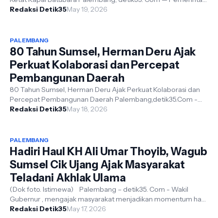
Provinsi Sumatera Sela...
Redaksi Detik35
May 19, 2026
PALEMBANG
80 Tahun Sumsel, Herman Deru Ajak
Perkuat Kolaborasi dan Percepat
Pembangunan Daerah
80 Tahun Sumsel, Herman Deru Ajak Perkuat Kolaborasi dan
Percepat Pembangunan Daerah Palembang,detik35.Com -
Peringatan Hari Jadi ke-80 Prov...
Redaksi Detik35
May 18, 2026
PALEMBANG
Hadiri Haul KH Ali Umar Thoyib, Wagub
Sumsel Cik Ujang Ajak Masyarakat
Teladani Akhlak Ulama
(Dok foto. Istimewa) Palembang – detik35. Com - Wakil
Gubernur , mengajak masyarakat menjadikan momentum haul
ulama sebagai sarana mempe...
Redaksi Detik35
May 17, 2026