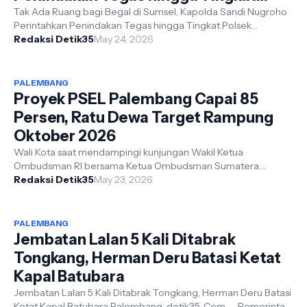
Polsek
Tak Ada Ruang bagi Begal di Sumsel, Kapolda Sandi Nugroho
Perintahkan Penindakan Tegas hingga Tingkat Polsek
Palembang,detik35.com.- Kepoli...
Redaksi Detik35
May 24, 2026
PALEMBANG
Proyek PSEL Palembang Capai 85
Persen, Ratu Dewa Target Rampung
Oktober 2026
Wali Kota saat mendampingi kunjungan Wakil Ketua
Ombudsman RI bersama Ketua Ombudsman Sumatera
Redaksi Detik35
Selatan Palembang,detik35.Com.- Pembangunan...
May 23, 2026
PALEMBANG
Jembatan Lalan 5 Kali Ditabrak
Tongkang, Herman Deru Batasi Ketat
Kapal Batubara
Jembatan Lalan 5 Kali Ditabrak Tongkang, Herman Deru Batasi
Ketat Kapal Batubara Palembang, detik35. Com — Pemerintah