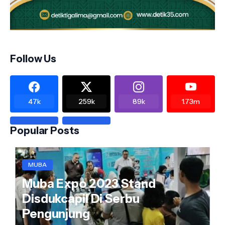
Follow Us
47k
259k
89k
1.73m
Popular Posts
MUBA
Muba Expo 2023 Stand
Disdukcapil Di Serbu
Pengunjung