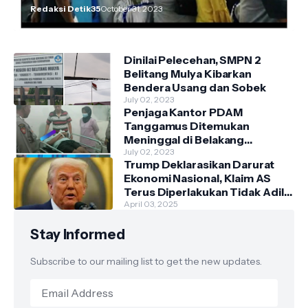
Redaksi Detik35
October 31, 2023
Dinilai Pelecehan, SMPN 2
Belitang Mulya Kibarkan
Bendera Usang dan Sobek
July 02, 2023
Penjaga Kantor PDAM
Tanggamus Ditemukan
Meninggal di Belakang
Kantornya.
July 02, 2023
Trump Deklarasikan Darurat
Ekonomi Nasional, Klaim AS
Terus Diperlakukan Tidak Adil
oleh Negara Asing"
April 03, 2025
Stay Informed
Subscribe to our mailing list to get the new updates.