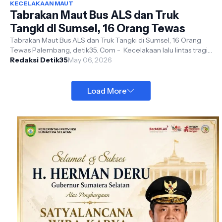
KECELAKAAN MAUT
Tabrakan Maut Bus ALS dan Truk
Tangki di Sumsel, 16 Orang Tewas
Tabrakan Maut Bus ALS dan Truk Tangki di Sumsel, 16 Orang
Tewas Palembang, detik35. Com - Kecelakaan lalu lintas tragis
terjadi di Jalan L...
Redaksi Detik35
May 06, 2026
Load More