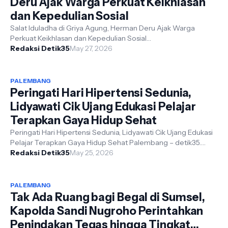
Deru Ajak Warga Perkuat Keikhlasan
dan Kepedulian Sosial
Salat Iduladha di Griya Agung, Herman Deru Ajak Warga
Perkuat Keikhlasan dan Kepedulian Sosial
Redaksi Detik35
May 27, 2026
Palembang,detik35.Com.- Gubernur bersama Wa...
PALEMBANG
Peringati Hari Hipertensi Sedunia,
Lidyawati Cik Ujang Edukasi Pelajar
Terapkan Gaya Hidup Sehat
Peringati Hari Hipertensi Sedunia, Lidyawati Cik Ujang Edukasi
Pelajar Terapkan Gaya Hidup Sehat Palembang – detik35.
Com - Ketua Badan Ker...
Redaksi Detik35
May 25, 2026
PALEMBANG
Tak Ada Ruang bagi Begal di Sumsel,
Kapolda Sandi Nugroho Perintahkan
Penindakan Tegas hingga Tingkat