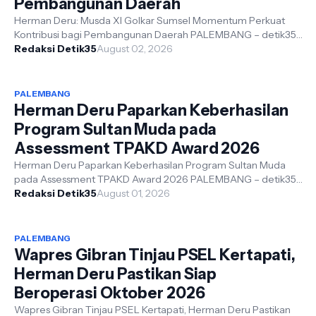
Pembangunan Daerah
Herman Deru: Musda XI Golkar Sumsel Momentum Perkuat
Kontribusi bagi Pembangunan Daerah PALEMBANG – detik35.
Com. - Gubernur Sumatera Sela...
Redaksi Detik35
August 02, 2026
PALEMBANG
Herman Deru Paparkan Keberhasilan
Program Sultan Muda pada
Assessment TPAKD Award 2026
Herman Deru Paparkan Keberhasilan Program Sultan Muda
pada Assessment TPAKD Award 2026 PALEMBANG – detik35.
Com. Gubernur Sumatera Selatan...
Redaksi Detik35
August 01, 2026
PALEMBANG
Wapres Gibran Tinjau PSEL Kertapati,
Herman Deru Pastikan Siap
Beroperasi Oktober 2026
Wapres Gibran Tinjau PSEL Kertapati, Herman Deru Pastikan