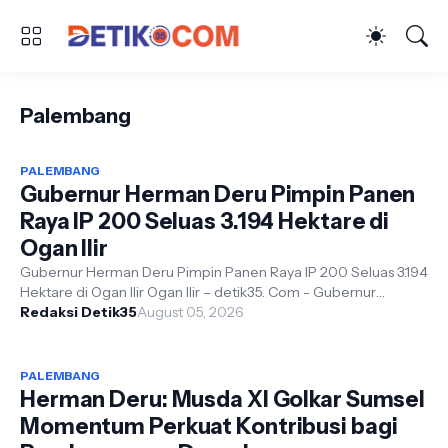
Palembang
PALEMBANG
Gubernur Herman Deru Pimpin Panen
Raya IP 200 Seluas 3.194 Hektare di
Ogan Ilir
Gubernur Herman Deru Pimpin Panen Raya IP 200 Seluas 3.194
Hektare di Ogan Ilir Ogan Ilir – detik35. Com - Gubernur
Sumatera Selatan, Herma...
Redaksi Detik35
August 05, 2026
PALEMBANG
Herman Deru: Musda XI Golkar Sumsel
Momentum Perkuat Kontribusi bagi