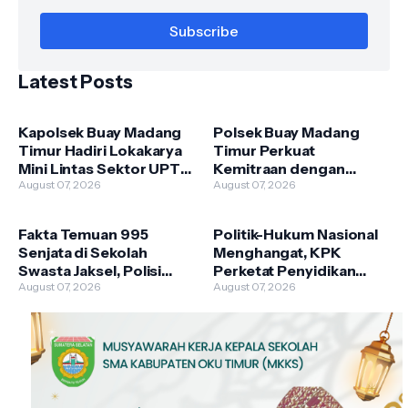
Latest Posts
Kapolsek Buay Madang
Polsek Buay Madang
Timur Hadiri Lokakarya
Timur Perkuat
Mini Lintas Sektor UPTD
Kemitraan dengan
Puskesmas
August 07, 2026
Warga Lewat Giat
August 07, 2026
Pengandonan
Sambang Kamtibmas
Fakta Temuan 995
Politik-Hukum Nasional
Senjata di Sekolah
Menghangat, KPK
Swasta Jaksel, Polisi
Perketat Penyidikan
Selidiki Legalitas dan
August 07, 2026
hingga Istana Bantah Isu
August 07, 2026
Kepemilikannya
Pergantian Kapolri