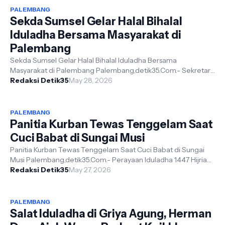
PALEMBANG
Sekda Sumsel Gelar Halal Bihalal
Iduladha Bersama Masyarakat di
Palembang
Sekda Sumsel Gelar Halal Bihalal Iduladha Bersama
Masyarakat di Palembang Palembang,detik35.Com.- Sekretaris
Redaksi Detik35
Daerah Provinsi , bersama istr...
May 28, 2026
PALEMBANG
Panitia Kurban Tewas Tenggelam Saat
Cuci Babat di Sungai Musi
Panitia Kurban Tewas Tenggelam Saat Cuci Babat di Sungai
Musi Palembang,detik35.Com.- Perayaan Iduladha 1447 Hijriah
di Kota Palembang beru...
Redaksi Detik35
May 27, 2026
PALEMBANG
Salat Iduladha di Griya Agung, Herman