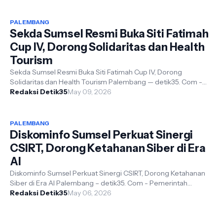
PALEMBANG
Sekda Sumsel Resmi Buka Siti Fatimah
Cup IV, Dorong Solidaritas dan Health
Tourism
Sekda Sumsel Resmi Buka Siti Fatimah Cup IV, Dorong
Solidaritas dan Health Tourism Palembang — detik35. Com -
Sekretaris Daerah Provinsi Su...
Redaksi Detik35
May 09, 2026
PALEMBANG
Diskominfo Sumsel Perkuat Sinergi
CSIRT, Dorong Ketahanan Siber di Era
AI
Diskominfo Sumsel Perkuat Sinergi CSIRT, Dorong Ketahanan
Siber di Era AI Palembang – detik35. Com - Pemerintah
Provinsi Sumatera Selatan m...
Redaksi Detik35
May 06, 2026