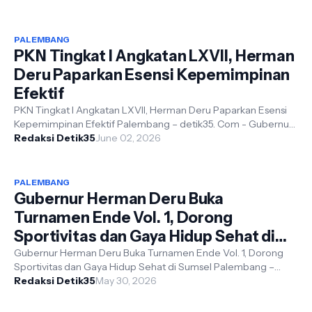
PALEMBANG
PKN Tingkat I Angkatan LXVII, Herman
Deru Paparkan Esensi Kepemimpinan
Efektif
PKN Tingkat I Angkatan LXVII, Herman Deru Paparkan Esensi
Kepemimpinan Efektif Palembang – detik35. Com - Gubernur
Sumatera Selatan, , mene...
Redaksi Detik35
June 02, 2026
PALEMBANG
Gubernur Herman Deru Buka
Turnamen Ende Vol. 1, Dorong
Sportivitas dan Gaya Hidup Sehat di
Sumsel
Gubernur Herman Deru Buka Turnamen Ende Vol. 1, Dorong
Sportivitas dan Gaya Hidup Sehat di Sumsel Palembang –
detik35. Com - Gubernur Suma...
Redaksi Detik35
May 30, 2026