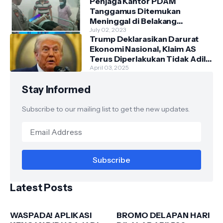
Penjaga Kantor PDAM
Tanggamus Ditemukan
Meninggal di Belakang
Kantornya.
July 02, 2023
Trump Deklarasikan Darurat
Ekonomi Nasional, Klaim AS
Terus Diperlakukan Tidak Adil
oleh Negara Asing"
April 03, 2025
Stay Informed
Subscribe to our mailing list to get the new updates.
Latest Posts
WASPADA! APLIKASI
BROMO DELAPAN HARI