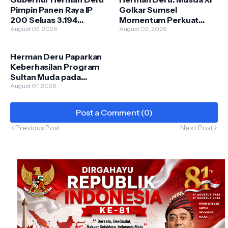
Pimpin Panen Raya IP
Golkar Sumsel
200 Seluas 3.194
Momentum Perkuat
Hektare di Ogan Ilir
August 05, 2026
Kontribusi bagi
August 02, 2026
Pembangunan Daerah
Herman Deru Paparkan
Keberhasilan Program
Sultan Muda pada
Assessment TPAKD
August 01, 2026
Award 2026
Post a Comment (0)
Previous Post
Next Post