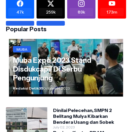
47k
259k
89k
1.73m
Popular Posts
MUBA
Muba Expo 2023 Stand
Disdukcapil Di Serbu
Pengunjung
Redaksi Detik35
October 31, 2023
Dinilai Pelecehan, SMPN 2
Belitang Mulya Kibarkan
Bendera Usang dan Sobek
July 02, 2023