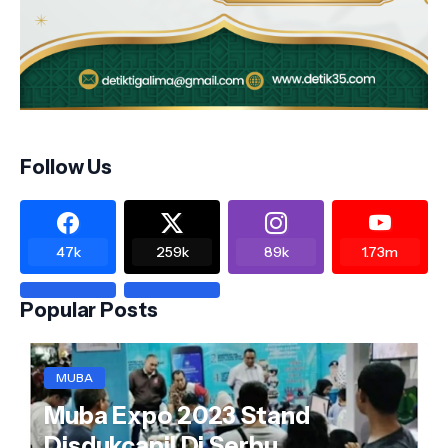
Follow Us
47k
259k
89k
1.73m
Popular Posts
MUBA
Muba Expo 2023 Stand
Disdukcapil Di Serbu