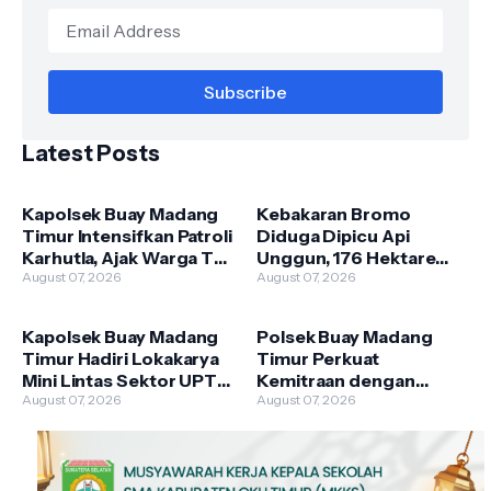
Latest Posts
Kapolsek Buay Madang
Kebakaran Bromo
Timur Intensifkan Patroli
Diduga Dipicu Api
Karhutla, Ajak Warga Tak
Unggun, 176 Hektare
Membakar Hutan dan
August 07, 2026
Lahan TNBTS Terbakar
August 07, 2026
Lahan
Kapolsek Buay Madang
Polsek Buay Madang
Timur Hadiri Lokakarya
Timur Perkuat
Mini Lintas Sektor UPTD
Kemitraan dengan
Puskesmas
August 07, 2026
Warga Lewat Giat
August 07, 2026
Pengandonan
Sambang Kamtibmas