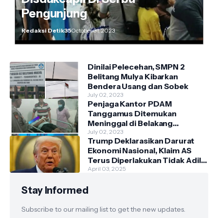
Pengunjung
Redaksi Detik35
October 31, 2023
Dinilai Pelecehan, SMPN 2
Belitang Mulya Kibarkan
Bendera Usang dan Sobek
July 02, 2023
Penjaga Kantor PDAM
Tanggamus Ditemukan
Meninggal di Belakang
Kantornya.
July 02, 2023
Trump Deklarasikan Darurat
Ekonomi Nasional, Klaim AS
Terus Diperlakukan Tidak Adil
oleh Negara Asing"
April 03, 2025
Stay Informed
Subscribe to our mailing list to get the new updates.