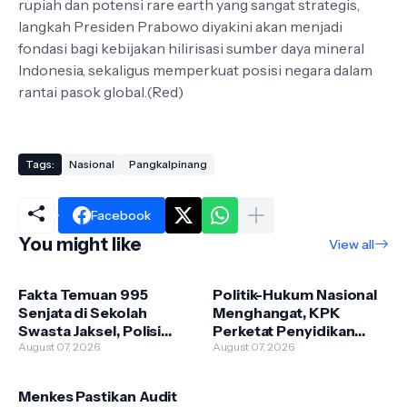
rupiah dan potensi rare earth yang sangat strategis,
langkah Presiden Prabowo diyakini akan menjadi
fondasi bagi kebijakan hilirisasi sumber daya mineral
Indonesia, sekaligus memperkuat posisi negara dalam
rantai pasok global.(Red)
Tags:
Nasional
Pangkalpinang
Facebook
You might like
View all
Fakta Temuan 995
Politik-Hukum Nasional
Senjata di Sekolah
Menghangat, KPK
Swasta Jaksel, Polisi
Perketat Penyidikan
Selidiki Legalitas dan
August 07, 2026
hingga Istana Bantah Isu
August 07, 2026
Kepemilikannya
Pergantian Kapolri
Menkes Pastikan Audit