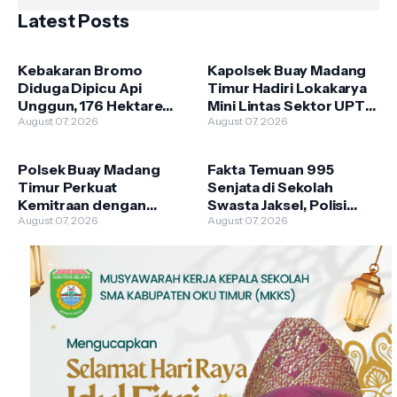
Latest Posts
Kebakaran Bromo
Kapolsek Buay Madang
Diduga Dipicu Api
Timur Hadiri Lokakarya
Unggun, 176 Hektare
Mini Lintas Sektor UPTD
Lahan TNBTS Terbakar
August 07, 2026
Puskesmas
August 07, 2026
Pengandonan
Polsek Buay Madang
Fakta Temuan 995
Timur Perkuat
Senjata di Sekolah
Kemitraan dengan
Swasta Jaksel, Polisi
Warga Lewat Giat
August 07, 2026
Selidiki Legalitas dan
August 07, 2026
Sambang Kamtibmas
Kepemilikannya