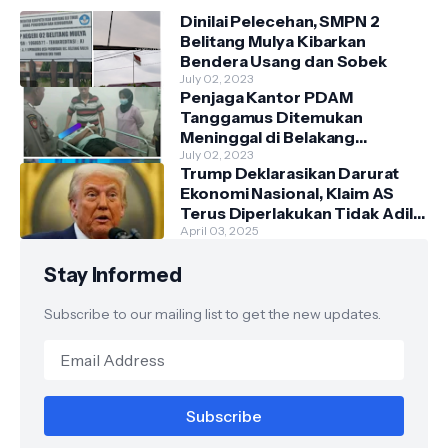
Dinilai Pelecehan, SMPN 2
Belitang Mulya Kibarkan
Bendera Usang dan Sobek
July 02, 2023
Penjaga Kantor PDAM
Tanggamus Ditemukan
Meninggal di Belakang
Kantornya.
July 02, 2023
Trump Deklarasikan Darurat
Ekonomi Nasional, Klaim AS
Terus Diperlakukan Tidak Adil
oleh Negara Asing"
April 03, 2025
Stay Informed
Subscribe to our mailing list to get the new updates.