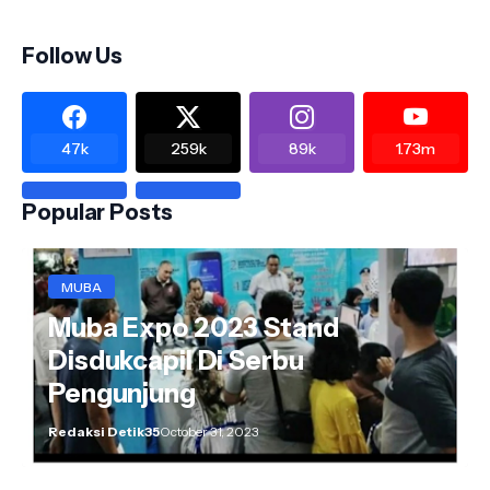
Follow Us
47k
259k
89k
1.73m
Popular Posts
MUBA
Muba Expo 2023 Stand
Disdukcapil Di Serbu
Pengunjung
Redaksi Detik35
October 31, 2023