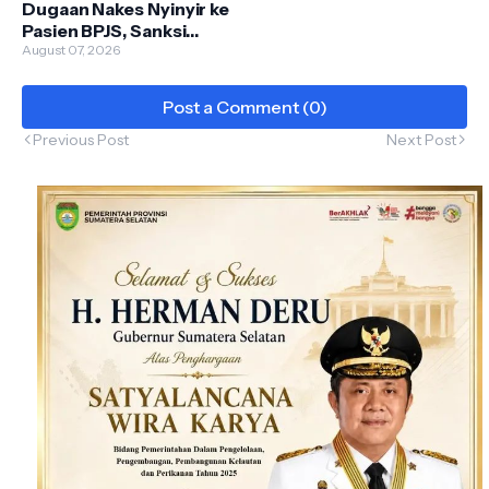
Dugaan Nakes Nyinyir ke
Pasien BPJS, Sanksi
Tunggu Hasil Investigasi
August 07, 2026
Post a Comment (0)
Previous Post
Next Post