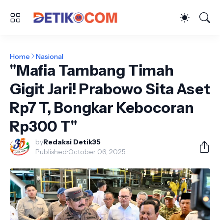
Home
Nasional
"Mafia Tambang Timah
Gigit Jari! Prabowo Sita Aset
Rp7 T, Bongkar Kebocoran
Rp300 T"
by
Redaksi Detik35
Published:
October 06, 2025