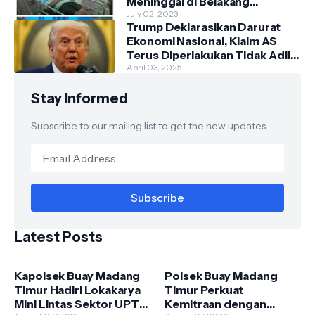
Meninggal di Belakang
Kantornya.
July 02, 2023
Trump Deklarasikan Darurat
Ekonomi Nasional, Klaim AS
Terus Diperlakukan Tidak Adil
oleh Negara Asing"
April 03, 2025
Stay Informed
Subscribe to our mailing list to get the new updates.
Latest Posts
Kapolsek Buay Madang
Polsek Buay Madang
Timur Hadiri Lokakarya
Timur Perkuat
Mini Lintas Sektor UPTD
Kemitraan dengan