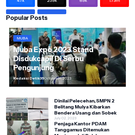
47k
259k
89k
1.73m
Popular Posts
MUBA
Muba Expo 2023 Stand
Disdukcapil Di Serbu
Pengunjung
Redaksi Detik35
October 31, 2023
Dinilai Pelecehan, SMPN 2
Belitang Mulya Kibarkan
Bendera Usang dan Sobek
July 02, 2023
Penjaga Kantor PDAM
Tanggamus Ditemukan