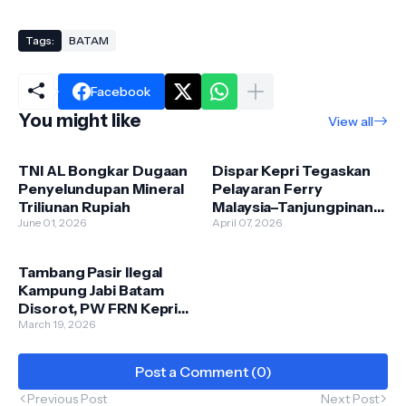
Tags:
BATAM
Facebook
You might like
View all
TNI AL Bongkar Dugaan
Dispar Kepri Tegaskan
Penyelundupan Mineral
Pelayaran Ferry
Triliunan Rupiah
Malaysia–Tanjungpinang
June 01, 2026
Tetap Normal
April 07, 2026
Tambang Pasir Ilegal
Kampung Jabi Batam
Disorot, PW FRN Kepri
Tegaskan Bukan
March 19, 2026
Pelapor, Melainkan
Kontrol Sosial
Post a Comment (0)
Previous Post
Next Post