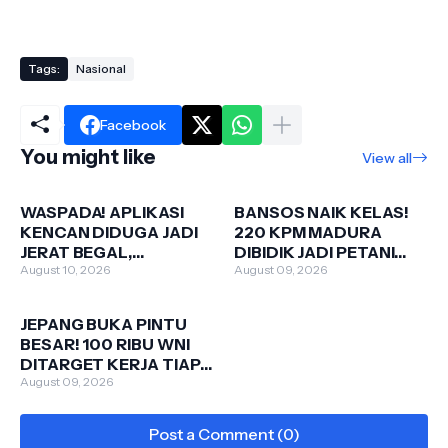
Tags:
Nasional
Facebook
You might like
View all
WASPADA! APLIKASI
BANSOS NAIK KELAS!
KENCAN DIDUGA JADI
220 KPM MADURA
JERAT BEGAL,
DIBIDIK JADI PETANI
KEMENKOMDIGI TURUN
August 10, 2026
EKSPOR
August 09, 2026
TANGAN
JEPANG BUKA PINTU
BESAR! 100 RIBU WNI
DITARGET KERJA TIAP
TAHUN
August 09, 2026
Post a Comment (0)