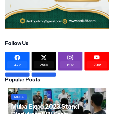
Follow Us
47k
259k
89k
1.73m
Popular Posts
MUBA
Muba Expo 2023 Stand