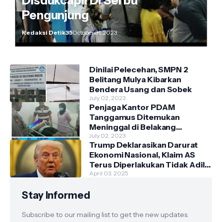
Disdukcapil Di Serbu
Pengunjung
Redaksi Detik35
October 31, 2023
Dinilai Pelecehan, SMPN 2
Belitang Mulya Kibarkan
Bendera Usang dan Sobek
July 02, 2023
Penjaga Kantor PDAM
Tanggamus Ditemukan
Meninggal di Belakang
Kantornya.
July 02, 2023
Trump Deklarasikan Darurat
Ekonomi Nasional, Klaim AS
Terus Diperlakukan Tidak Adil
oleh Negara Asing"
April 03, 2025
Stay Informed
Subscribe to our mailing list to get the new updates.