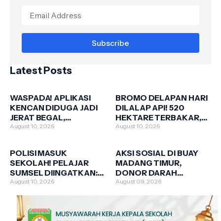
Latest Posts
WASPADA! APLIKASI
BROMO DELAPAN HARI
KENCAN DIDUGA JADI
DILALAP API! 520
JERAT BEGAL,
HEKTARE TERBAKAR,
KEMENKOMDIGI TURUN
August 10, 2026
PUNCAK 30 KEMBALI
August 10, 2026
TANGAN
MEMBARA
POLISI MASUK
AKSI SOSIAL DI BUAY
SEKOLAH! PELAJAR
MADANG TIMUR,
SUMSEL DIINGATKAN:
DONOR DARAH
JAUHI NARKOBA,
August 10, 2026
DIGELAR DI KEDIAMAN
August 09, 2026
BULLYING, TAWURAN &
OWNER PT MELODI
RADIKALISME
GROUP