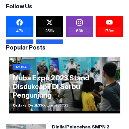
Follow Us
47k
259k
89k
1.73m
Popular Posts
MUBA
Muba Expo 2023 Stand
Disdukcapil Di Serbu
Pengunjung
Redaksi Detik35
October 31, 2023
Dinilai Pelecehan, SMPN 2