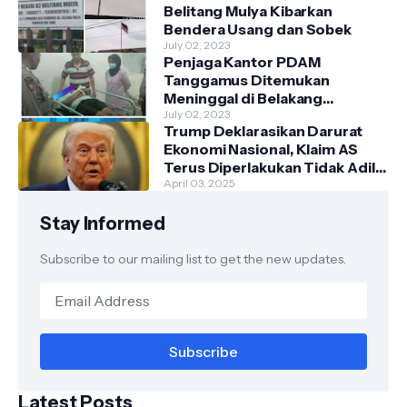
Belitang Mulya Kibarkan
Bendera Usang dan Sobek
July 02, 2023
Penjaga Kantor PDAM
Tanggamus Ditemukan
Meninggal di Belakang
Kantornya.
July 02, 2023
Trump Deklarasikan Darurat
Ekonomi Nasional, Klaim AS
Terus Diperlakukan Tidak Adil
oleh Negara Asing"
April 03, 2025
Stay Informed
Subscribe to our mailing list to get the new updates.
Latest Posts