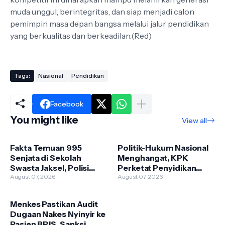
muda unggul, berintegritas, dan siap menjadi calon
pemimpin masa depan bangsa melalui jalur pendidikan
yang berkualitas dan berkeadilan.(Red)
Tags:
Nasional
Pendidikan
Facebook
You might like
View all
Fakta Temuan 995
Politik-Hukum Nasional
Senjata di Sekolah
Menghangat, KPK
Swasta Jaksel, Polisi
Perketat Penyidikan
Selidiki Legalitas dan
August 07, 2026
hingga Istana Bantah Isu
August 07, 2026
Kepemilikannya
Pergantian Kapolri
Menkes Pastikan Audit
Dugaan Nakes Nyinyir ke
Pasien BPJS, Sanksi