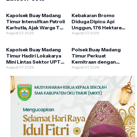
Kapolsek Buay Madang
Kebakaran Bromo
Timur Intensifkan Patroli
Diduga Dipicu Api
Karhutla, Ajak Warga Tak
Unggun, 176 Hektare
Membakar Hutan dan
August 07, 2026
Lahan TNBTS Terbakar
August 07, 2026
Lahan
Kapolsek Buay Madang
Polsek Buay Madang
Timur Hadiri Lokakarya
Timur Perkuat
Mini Lintas Sektor UPTD
Kemitraan dengan
Puskesmas
August 07, 2026
Warga Lewat Giat
August 07, 2026
Pengandonan
Sambang Kamtibmas