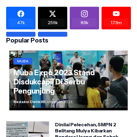
47k
259k
89k
1.73m
Popular Posts
MUBA
Muba Expo 2023 Stand
Disdukcapil Di Serbu
Pengunjung
Redaksi Detik35
October 31, 2023
Dinilai Pelecehan, SMPN 2
Belitang Mulya Kibarkan
Bendera Usang dan Sobek