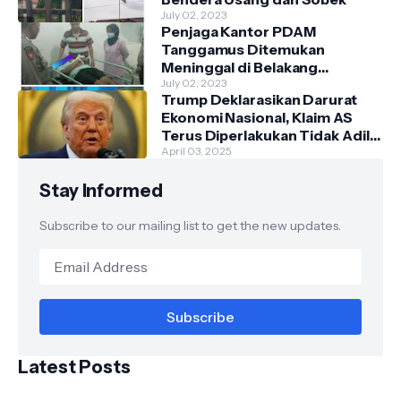
July 02, 2023
Penjaga Kantor PDAM
Tanggamus Ditemukan
Meninggal di Belakang
Kantornya.
July 02, 2023
Trump Deklarasikan Darurat
Ekonomi Nasional, Klaim AS
Terus Diperlakukan Tidak Adil
oleh Negara Asing"
April 03, 2025
Stay Informed
Subscribe to our mailing list to get the new updates.
Latest Posts