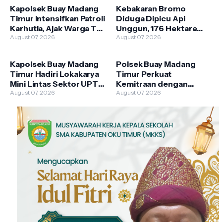
Kapolsek Buay Madang
Kebakaran Bromo
Timur Intensifkan Patroli
Diduga Dipicu Api
Karhutla, Ajak Warga Tak
Unggun, 176 Hektare
Membakar Hutan dan
August 07, 2026
Lahan TNBTS Terbakar
August 07, 2026
Lahan
Kapolsek Buay Madang
Polsek Buay Madang
Timur Hadiri Lokakarya
Timur Perkuat
Mini Lintas Sektor UPTD
Kemitraan dengan
Puskesmas
August 07, 2026
Warga Lewat Giat
August 07, 2026
Pengandonan
Sambang Kamtibmas