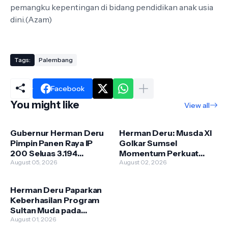
pemangku kepentingan di bidang pendidikan anak usia
dini.(Azam)
Tags:
Palembang
Facebook
You might like
View all
Gubernur Herman Deru
Herman Deru: Musda XI
Pimpin Panen Raya IP
Golkar Sumsel
200 Seluas 3.194
Momentum Perkuat
Hektare di Ogan Ilir
August 05, 2026
Kontribusi bagi
August 02, 2026
Pembangunan Daerah
Herman Deru Paparkan
Keberhasilan Program
Sultan Muda pada
Assessment TPAKD
August 01, 2026