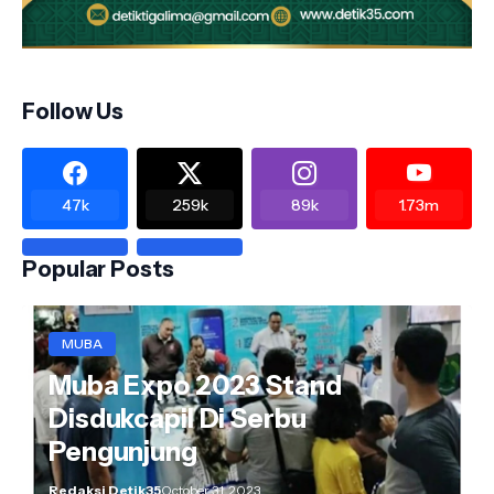
Follow Us
47k
259k
89k
1.73m
Popular Posts
MUBA
Muba Expo 2023 Stand
Disdukcapil Di Serbu
Pengunjung
Redaksi Detik35
October 31, 2023