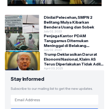
Dinilai Pelecehan, SMPN 2
Belitang Mulya Kibarkan
Bendera Usang dan Sobek
July 02, 2023
Penjaga Kantor PDAM
Tanggamus Ditemukan
Meninggal di Belakang
Kantornya.
July 02, 2023
Trump Deklarasikan Darurat
Ekonomi Nasional, Klaim AS
Terus Diperlakukan Tidak Adil
oleh Negara Asing"
April 03, 2025
Stay Informed
Subscribe to our mailing list to get the new updates.