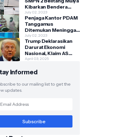
SMPN 2 Belitang Mulya
Kibarkan Bendera
Usang dan Sobek
July 02, 2023
Penjaga Kantor PDAM
Tanggamus
Ditemukan Meninggal
di Belakang Kantornya.
July 02, 2023
Trump Deklarasikan
Darurat Ekonomi
Nasional, Klaim AS
Terus Diperlakukan
April 03, 2025
Tidak Adil oleh Negara
tay Informed
Asing"
bscribe to our mailing list to get the
w updates.