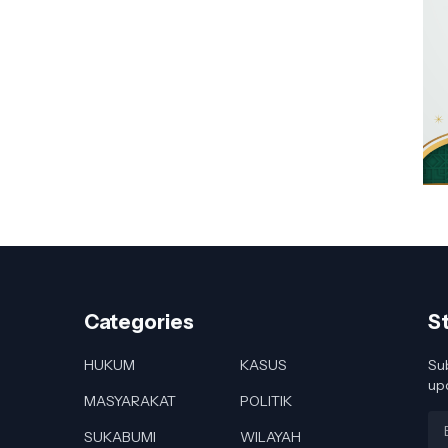
Categories
S
HUKUM
KASUS
Sub
up
MASYARAKAT
POLITIK
SUKABUMI
WILAYAH