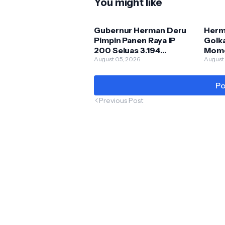
You might like
Gubernur Herman Deru
Herm
Pimpin Panen Raya IP
Golk
200 Seluas 3.194
Mome
Hektare di Ogan Ilir
August 05, 2026
Kontr
August
Pemb
Po
Previous Post