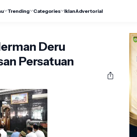
nu
Trending
Categories
Iklan
Advertorial
 Herman Deru
san Persatuan