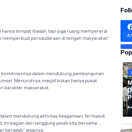
Fol
n hanya tempat ibadah, tapi juga ruang mempererat
47
an memperkuat persaudaraan di tengah masyarakat,”
Pop
an komitmennya dalam mendukung pembangunan
umsel. Menurutnya, masjid bukan hanya pusat
M
nan karakter masyarakat.
D
P
Re
 dalam mendukung aktivitas keagamaan, termasuk
. Ini bagian dari tanggung jawab kita bersama
 beradab,” jelasnya.