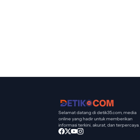
Selamat datang di detik35.com, media
online yang hadir untuk memberikan
informasi terkini, akurat, dan terpercaya.