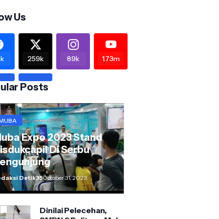
low Us
k
259k
89k
1.73m
ular Posts
MUBA
uba Expo 2023 Stand
isdukcapil Di Serbu
engunjung
daksi Detik35
October 31, 2023
Dinilai Pelecehan,