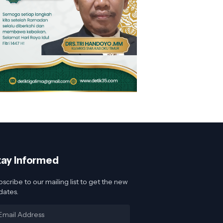
tay Informed
scribe to our mailing list to get the new
dates.