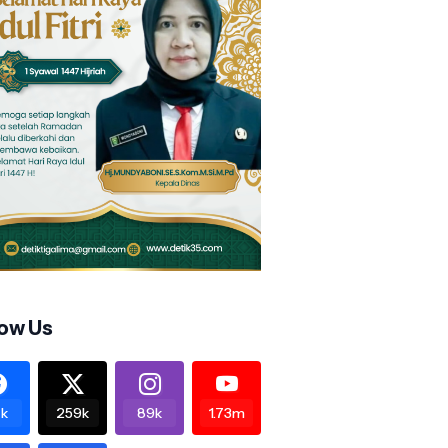
low Us
k
259k
89k
1.73m