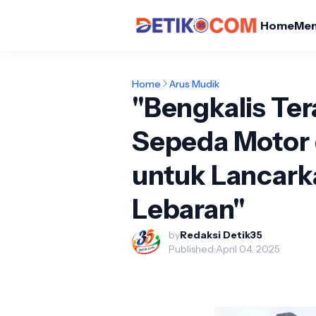
Home
Me
Home
Arus Mudik
"Bengkalis Ter
Sepeda Motor 
untuk Lancarka
Lebaran"
by
Redaksi Detik35
Published:
April 04, 2025