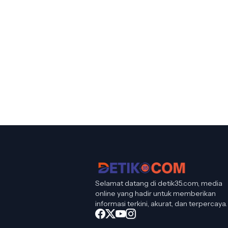
Selamat datang di detik35.com, media
online yang hadir untuk memberikan
informasi terkini, akurat, dan terpercaya.