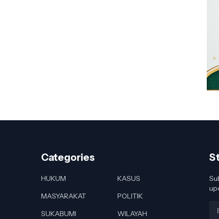
Categories
S
HUKUM
KASUS
Sub
up
MASYARAKAT
POLITIK
SUKABUMI
WILAYAH