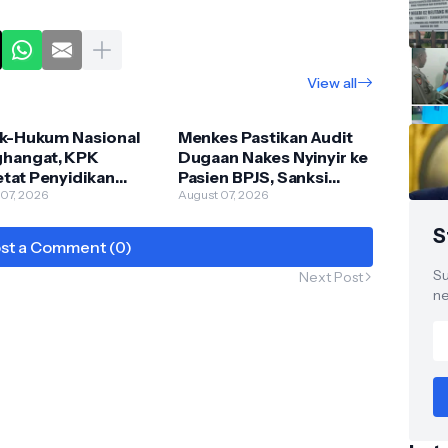
View all
ik-Hukum Nasional
Menkes Pastikan Audit
hangat, KPK
Dugaan Nakes Nyinyir ke
tat Penyidikan
Pasien BPJS, Sanksi
a Istana Bantah Isu
 07, 2026
Tunggu Hasil Investigasi
August 07, 2026
ntian Kapolri
S
st a Comment (0)
Su
Next Post
ne