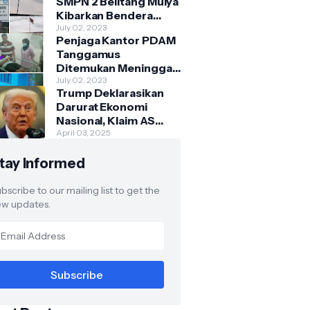
SMPN 2 Belitang Mulya
Kibarkan Bendera
Usang dan Sobek
July 02, 2023
Penjaga Kantor PDAM
Tanggamus
Ditemukan Meninggal
di Belakang Kantornya.
July 02, 2023
Trump Deklarasikan
Darurat Ekonomi
Nasional, Klaim AS
Terus Diperlakukan
April 03, 2025
Tidak Adil oleh Negara
tay Informed
Asing"
bscribe to our mailing list to get the
w updates.