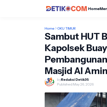
Home
Me
Home
OKU TIMUR
Sambut HUT B
Kapolsek Bua
Pembangunan 
Masjid Al Ami
by
Redaksi Detik35
Published:
May 26, 2026