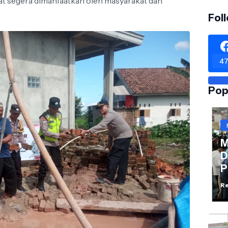
at segera dimanfaatkan oleh masyarakat dan
Fol
47
Pop
M
D
P
Re