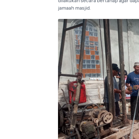
dilakukan secara bertahap agar dap
jamaah masjid.