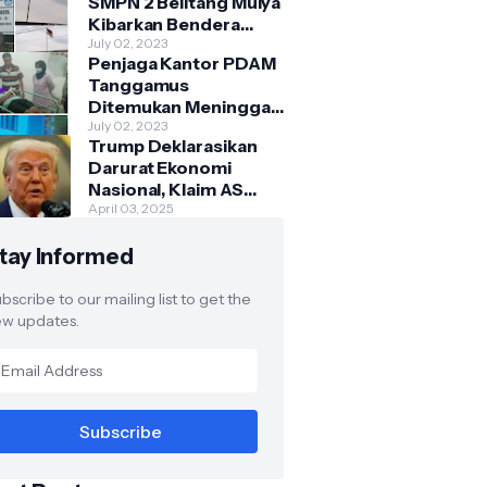
SMPN 2 Belitang Mulya
Kibarkan Bendera
Usang dan Sobek
July 02, 2023
Penjaga Kantor PDAM
Tanggamus
Ditemukan Meninggal
di Belakang Kantornya.
July 02, 2023
Trump Deklarasikan
Darurat Ekonomi
Nasional, Klaim AS
Terus Diperlakukan
April 03, 2025
Tidak Adil oleh Negara
tay Informed
Asing"
bscribe to our mailing list to get the
w updates.