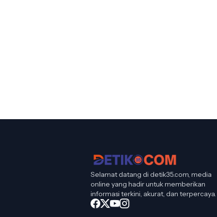
Selamat datang di detik35.com, media
online yang hadir untuk memberikan
informasi terkini, akurat, dan terpercaya.