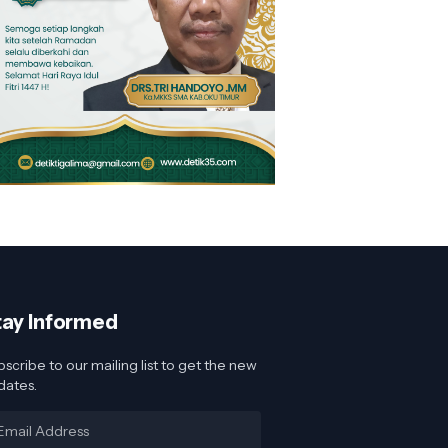
tay Informed
scribe to our mailing list to get the new
dates.