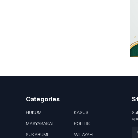
Categories
S
HUKUM
KASUS
Sub
up
MASYARAKAT
POLITIK
SUKABUMI
WILAYAH