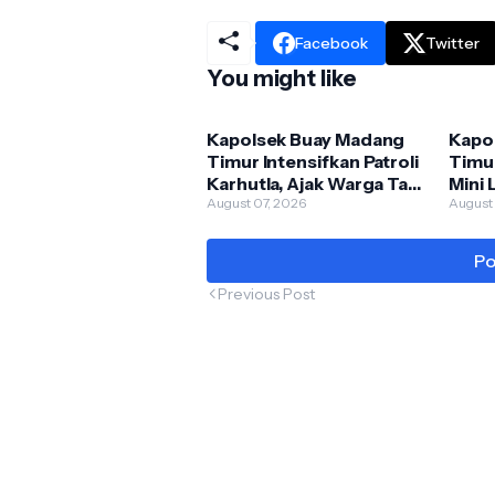
Facebook
Twitter
You might like
Kapolsek Buay Madang
Kapo
Timur Intensifkan Patroli
Timur
Karhutla, Ajak Warga Tak
Mini 
Membakar Hutan dan
August 07, 2026
Pusk
August
Lahan
Peng
Po
Previous Post