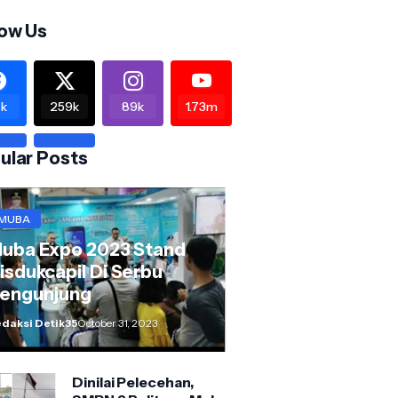
low Us
k
259k
89k
1.73m
ular Posts
MUBA
uba Expo 2023 Stand
isdukcapil Di Serbu
engunjung
daksi Detik35
October 31, 2023
Dinilai Pelecehan,