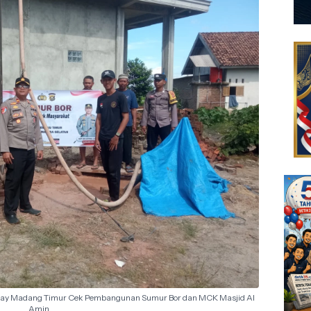
uay Madang Timur Cek Pembangunan Sumur Bor dan MCK Masjid Al
Amin