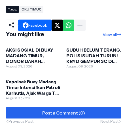
Tags:
OKU TIMUR
Facebook
You might like
View all
AKSI SOSIAL DI BUAY
SUBUH BELUM TERANG,
MADANG TIMUR,
POLISI SUDAH TURUN!
DONOR DARAH
KRYD GEMPUR 3C DI
DIGELAR DI KEDIAMAN
August 09, 2026
BUAY MADANG TIMUR
August 09, 2026
OWNER PT MELODI
GROUP
Kapolsek Buay Madang
Timur Intensifkan Patroli
Karhutla, Ajak Warga Tak
Membakar Hutan dan
August 07, 2026
Lahan
Post a Comment (0)
Previous Post
Next Post