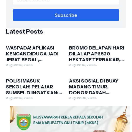
Latest Posts
WASPADA! APLIKASI
BROMO DELAPAN HARI
KENCAN DIDUGA JADI
DILALAP API! 520
JERAT BEGAL,
HEKTARE TERBAKAR,
KEMENKOMDIGI TURUN
August 10, 2026
PUNCAK 30 KEMBALI
August 10, 2026
TANGAN
MEMBARA
POLISI MASUK
AKSI SOSIAL DI BUAY
SEKOLAH! PELAJAR
MADANG TIMUR,
SUMSEL DIINGATKAN:
DONOR DARAH
JAUHI NARKOBA,
August 10, 2026
DIGELAR DI KEDIAMAN
August 09, 2026
BULLYING, TAWURAN &
OWNER PT MELODI
RADIKALISME
GROUP