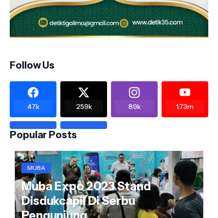
Follow Us
47k
259k
89k
1.73m
Popular Posts
MUBA
Muba Expo 2023 Stand
Disdukcapil Di Serbu
Pengunjung