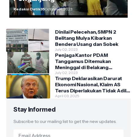
Redaksi Detik35
October 31, 2023
Dinilai Pelecehan, SMPN 2
Belitang Mulya Kibarkan
Bendera Usang dan Sobek
July 02, 2023
Penjaga Kantor PDAM
Tanggamus Ditemukan
Meninggal di Belakang
Kantornya.
July 02, 2023
Trump Deklarasikan Darurat
Ekonomi Nasional, Klaim AS
Terus Diperlakukan Tidak Adil
oleh Negara Asing"
April 03, 2025
Stay Informed
Subscribe to our mailing list to get the new updates.