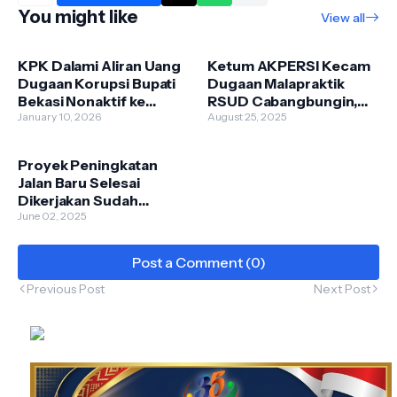
You might like
View all
KPK Dalami Aliran Uang
Ketum AKPERSI Kecam
Dugaan Korupsi Bupati
Dugaan Malapraktik
Bekasi Nonaktif ke
RSUD Cabangbungin,
Pimpinan DPRD
January 10, 2026
Dua Pasien Jadi Korban
August 25, 2025
Proyek Peningkatan
Jalan Baru Selesai
Dikerjakan Sudah
Hancur
June 02, 2025
Post a Comment (0)
Previous Post
Next Post