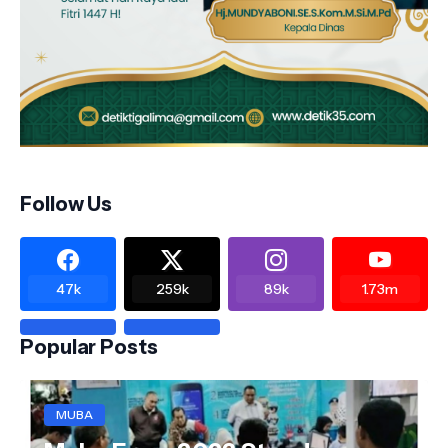
Follow Us
47k
259k
89k
1.73m
Popular Posts
MUBA