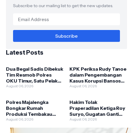
Subscribe to our mailing list to get the new updates.
Latest Posts
Dua Begal Sadis Dibekuk
KPK Periksa Rudy Tanoe
Tim Resmob Polres
dalam Pengembangan
OKU Timur, Satu Pelaku
Kasus Korupsi Bansos
Dilumpuhkan dengan
August 06, 2026
Beras PKH, Kerugian
August 06, 2026
Tembakan Terukur
Negara Capai Rp 200
Miliar
Polres Majalengka
Hakim Tolak
Bongkar Rumah
Praperadilan Ketiga Roy
Produksi Tembakau
Suryo, Gugatan Ganti
Sintetis, Satu Produsen
August 06, 2026
Rugi Kandas karena
August 06, 2026
Ditangkap dan Jaringan
Cacat Formil
Diburu