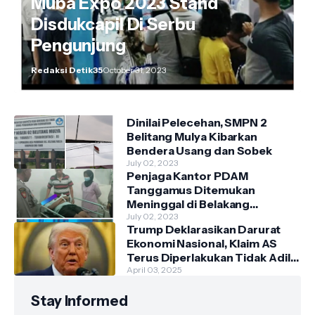
Muba Expo 2023 Stand
Disdukcapil Di Serbu
Pengunjung
Redaksi Detik35
October 31, 2023
Dinilai Pelecehan, SMPN 2
Belitang Mulya Kibarkan
Bendera Usang dan Sobek
July 02, 2023
Penjaga Kantor PDAM
Tanggamus Ditemukan
Meninggal di Belakang
Kantornya.
July 02, 2023
Trump Deklarasikan Darurat
Ekonomi Nasional, Klaim AS
Terus Diperlakukan Tidak Adil
oleh Negara Asing"
April 03, 2025
Stay Informed