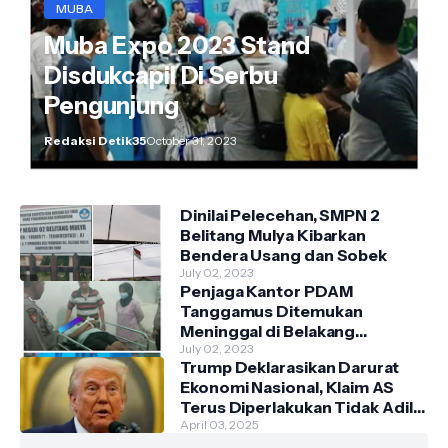
MUBA
Muba Expo 2023 Stand
Disdukcapil Di Serbu
Pengunjung
Redaksi Detik35
October 31, 2023
Dinilai Pelecehan, SMPN 2
Belitang Mulya Kibarkan
Bendera Usang dan Sobek
July 02, 2023
Penjaga Kantor PDAM
Tanggamus Ditemukan
Meninggal di Belakang
Kantornya.
July 02, 2023
Trump Deklarasikan Darurat
Ekonomi Nasional, Klaim AS
Terus Diperlakukan Tidak Adil
oleh Negara Asing"
April 03, 2025