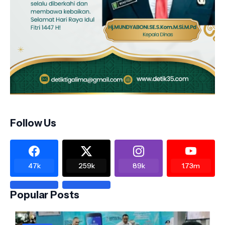
Follow Us
47k
259k
89k
1.73m
Popular Posts