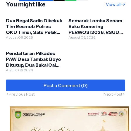
You might like
View all
Dua Begal Sadis Dibekuk
Semarak Lomba Senam
Tim Resmob Polres
Baku Komering
OKU Timur, Satu Pelaku
PERWOSI 2026, RSUD
Dilumpuhkan dengan
August 06, 2026
Martapura Tunjukkan
August 06, 2026
Tembakan Terukur
Semangat Sportivitas
dan Kebersamaan
Pendaftaran Pilkades
PAW Desa Tambak Boyo
Ditutup, Dua Bakal Calon
Siap Berebut
August 06, 2026
Kepercayaan Pemilih
Post a Comment (0)
Previous Post
Next Post