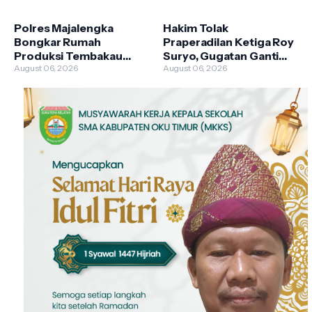
Tembakan Terukur
Negara Capai Rp 200
Miliar
Polres Majalengka
Hakim Tolak
Bongkar Rumah
Praperadilan Ketiga Roy
Produksi Tembakau
Suryo, Gugatan Ganti
Sintetis, Satu Produsen
August 06, 2026
Rugi Kandas karena
August 06, 2026
Ditangkap dan Jaringan
Cacat Formil
Diburu