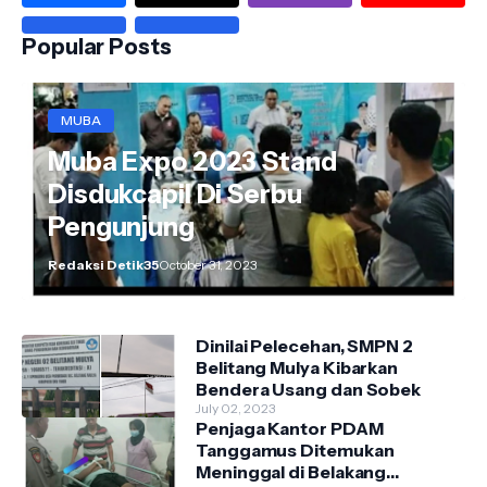
Popular Posts
MUBA
Muba Expo 2023 Stand
Disdukcapil Di Serbu
Pengunjung
Redaksi Detik35
October 31, 2023
Dinilai Pelecehan, SMPN 2
Belitang Mulya Kibarkan
Bendera Usang dan Sobek
July 02, 2023
Penjaga Kantor PDAM
Tanggamus Ditemukan
Meninggal di Belakang