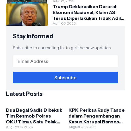
Kantornya.
July 02, 2023
Trump Deklarasikan Darurat
Ekonomi Nasional, Klaim AS
Terus Diperlakukan Tidak Adil
oleh Negara Asing"
April 03, 2025
Stay Informed
Subscribe to our mailing list to get the new updates.
Latest Posts
Dua Begal Sadis Dibekuk
KPK Periksa Rudy Tanoe
Tim Resmob Polres
dalam Pengembangan
OKU Timur, Satu Pelaku
Kasus Korupsi Bansos
Dilumpuhkan dengan
August 06, 2026
Beras PKH, Kerugian
August 06, 2026