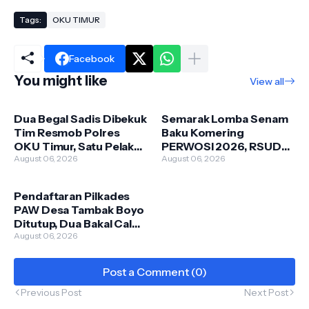
Tags:
OKU TIMUR
Facebook
You might like
View all
Dua Begal Sadis Dibekuk
Semarak Lomba Senam
Tim Resmob Polres
Baku Komering
OKU Timur, Satu Pelaku
PERWOSI 2026, RSUD
Dilumpuhkan dengan
August 06, 2026
Martapura Tunjukkan
August 06, 2026
Tembakan Terukur
Semangat Sportivitas
dan Kebersamaan
Pendaftaran Pilkades
PAW Desa Tambak Boyo
Ditutup, Dua Bakal Calon
Siap Berebut
August 06, 2026
Kepercayaan Pemilih
Post a Comment (0)
Previous Post
Next Post