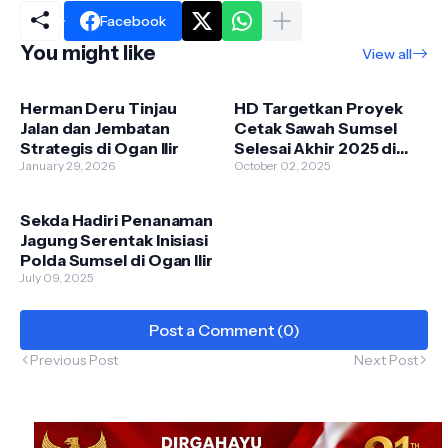
Facebook
You might like
View all
Herman Deru Tinjau
HD Targetkan Proyek
Jalan dan Jembatan
Cetak Sawah Sumsel
Strategis di Ogan Ilir
Selesai Akhir 2025 di
January 29, 2026
Atas Lahan 37 Ribu
October 02, 2025
Hektare
Sekda Hadiri Penanaman
Jagung Serentak Inisiasi
Polda Sumsel di Ogan Ilir
July 09, 2025
Post a Comment (0)
Previous Post
Next Post