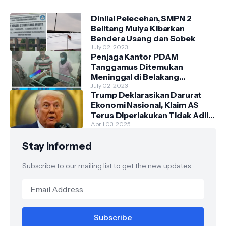
Dinilai Pelecehan, SMPN 2
Belitang Mulya Kibarkan
Bendera Usang dan Sobek
July 02, 2023
Penjaga Kantor PDAM
Tanggamus Ditemukan
Meninggal di Belakang
Kantornya.
July 02, 2023
Trump Deklarasikan Darurat
Ekonomi Nasional, Klaim AS
Terus Diperlakukan Tidak Adil
oleh Negara Asing"
April 03, 2025
Stay Informed
Subscribe to our mailing list to get the new updates.