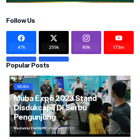
Follow Us
47k
259k
89k
1.73m
Popular Posts
MUBA
Muba Expo 2023 Stand
Disdukcapil Di Serbu
Pengunjung
Redaksi Detik35
October 31, 2023