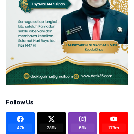
Follow Us
47k
259k
89k
1.73m