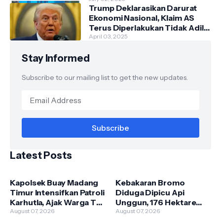
Trump Deklarasikan Darurat
Ekonomi Nasional, Klaim AS
Terus Diperlakukan Tidak Adil
oleh Negara Asing"
April 03, 2025
Stay Informed
Subscribe to our mailing list to get the new updates.
Latest Posts
Kapolsek Buay Madang
Kebakaran Bromo
Timur Intensifkan Patroli
Diduga Dipicu Api
Karhutla, Ajak Warga Tak
Unggun, 176 Hektare
Membakar Hutan dan
August 07, 2026
Lahan TNBTS Terbakar
August 07, 2026