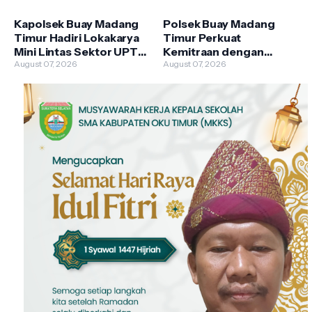
Lahan
Kapolsek Buay Madang
Polsek Buay Madang
Timur Hadiri Lokakarya
Timur Perkuat
Mini Lintas Sektor UPTD
Kemitraan dengan
Puskesmas
August 07, 2026
Warga Lewat Giat
August 07, 2026
Pengandonan
Sambang Kamtibmas