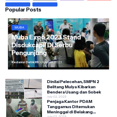
Popular Posts
MUBA
Muba Expo 2023 Stand
Disdukcapil Di Serbu
Pengunjung
Redaksi Detik35
October 31, 2023
Dinilai Pelecehan, SMPN 2
Belitang Mulya Kibarkan
Bendera Usang dan Sobek
July 02, 2023
Penjaga Kantor PDAM
Tanggamus Ditemukan
Meninggal di Belakang
Kantornya.
July 02, 2023