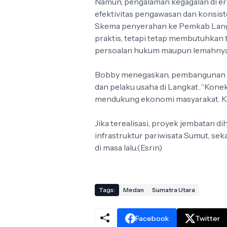
Namun, pengalaman kegagalan di e
efektivitas pengawasan dan konsis
Skema penyerahan ke Pemkab Langka
praktis, tetapi tetap membutuhkan t
persoalan hukum maupun lemahnya
Bobby menegaskan, pembangunan in
dan pelaku usaha di Langkat. “Konekti
mendukung ekonomi masyarakat. Kita
Jika terealisasi, proyek jembatan
infrastruktur pariwisata Sumut, se
di masa lalu.(Esrin)
Tags:
Medan
Sumatra Utara
Facebook
Twitter