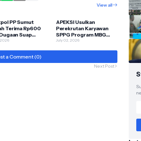
View all
tpol PP Sumut
APEKSI Usulkan
ah Terima Rp600
Perekrutan Karyawan
, Dugaan Suap
SPPG Program MBG
ek Smartboard
, 2026
Diprioritaskan untuk
July 02, 2026
ng Tinggi
Warga Lokal
ngkap di
st a Comment (0)
idangan
Next Post
S
Su
ne