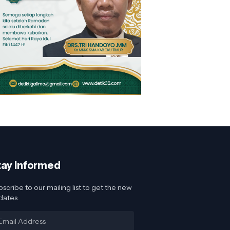
tay Informed
scribe to our mailing list to get the new
dates.