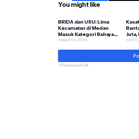
You might like
BRIDA dan USU: Lima
Kasa
Kecamatan di Medan
Bant
Masuk Kategori Bahaya
Juta
Narkoba, Medan Johor
August 02, 2026
Proy
July 07
Paling Rentan
Tebi
Teru
Po
Pers
Previous Post