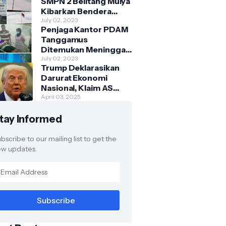
SMPN 2 Belitang Mulya
Kibarkan Bendera
Usang dan Sobek
July 02, 2023
Penjaga Kantor PDAM
Tanggamus
Ditemukan Meninggal
di Belakang Kantornya.
July 02, 2023
Trump Deklarasikan
Darurat Ekonomi
Nasional, Klaim AS
Terus Diperlakukan
April 03, 2025
Tidak Adil oleh Negara
tay Informed
Asing"
bscribe to our mailing list to get the
w updates.