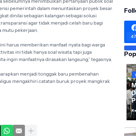
ra sebelumnya menimbulkan pertanyaan publik soal
tensi pemerintah dalam menuntaskan proyek besar.
Fol
t dinilai sebagian kalangan sebagai solusi
ransparansi agar tidak menjadi celah baru bagi
 mutu pekerjaan.
47
i harus memberikan manfaat nyata bagi warga
vitas ini tidak hanya soal wisata, tapi juga
Pop
 ingin manfaatnya dirasakan langsung,” tegasnya.
 diharapkan menjadi tonggak baru pembenahan
kaligus mengakhiri catatan buruk proyek mangkrak
M
D
P
Re