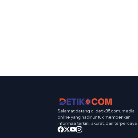
Selamat datang di detik35.com, media
online yang hadir untuk memberikan
informasi terkini, akurat, dan terpercaya.