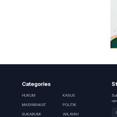
Categories
S
HUKUM
KASUS
Sub
up
MASYARAKAT
POLITIK
SUKABUMI
WILAYAH