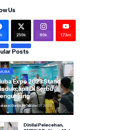
low Us
k
259k
89k
1.73m
ular Posts
MUBA
uba Expo 2023 Stand
isdukcapil Di Serbu
engunjung
daksi Detik35
October 31, 2023
Dinilai Pelecehan,