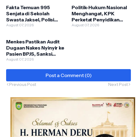
Fakta Temuan 995
Politik-Hukum Nasional
Senjata di Sekolah
Menghangat, KPK
Swasta Jaksel, Polisi
Perketat Penyidikan
Selidiki Legalitas dan
August 07, 2026
hingga Istana Bantah Isu
August 07, 2026
Kepemilikannya
Pergantian Kapolri
Menkes Pastikan Audit
Dugaan Nakes Nyinyir ke
Pasien BPJS, Sanksi
Tunggu Hasil Investigasi
August 07, 2026
Post a Comment (0)
Previous Post
Next Post