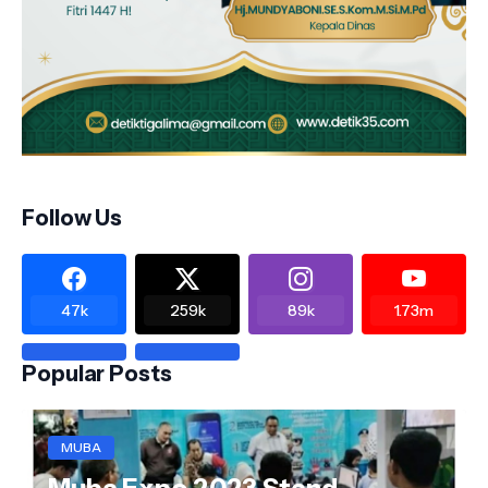
Follow Us
47k
259k
89k
1.73m
Popular Posts
MUBA