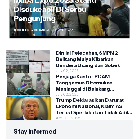
Muba Expo 2023 Stand
Disdukcapil Di Serbu
Pengunjung
Redaksi Detik35
October 31, 2023
Dinilai Pelecehan, SMPN 2
Belitang Mulya Kibarkan
Bendera Usang dan Sobek
July 02, 2023
Penjaga Kantor PDAM
Tanggamus Ditemukan
Meninggal di Belakang
Kantornya.
July 02, 2023
Trump Deklarasikan Darurat
Ekonomi Nasional, Klaim AS
Terus Diperlakukan Tidak Adil
oleh Negara Asing"
April 03, 2025
Stay Informed