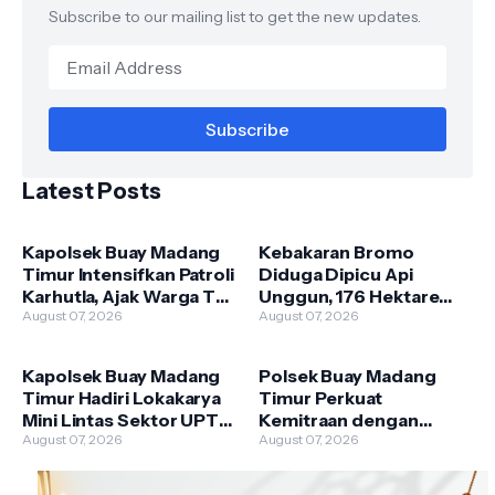
Subscribe to our mailing list to get the new updates.
Latest Posts
Kapolsek Buay Madang
Kebakaran Bromo
Timur Intensifkan Patroli
Diduga Dipicu Api
Karhutla, Ajak Warga Tak
Unggun, 176 Hektare
Membakar Hutan dan
August 07, 2026
Lahan TNBTS Terbakar
August 07, 2026
Lahan
Kapolsek Buay Madang
Polsek Buay Madang
Timur Hadiri Lokakarya
Timur Perkuat
Mini Lintas Sektor UPTD
Kemitraan dengan
Puskesmas
August 07, 2026
Warga Lewat Giat
August 07, 2026
Pengandonan
Sambang Kamtibmas