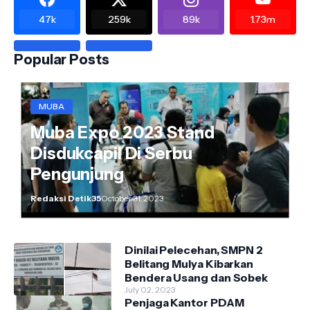
47k
259k
89k
1.73m
Popular Posts
MUBA
Muba Expo 2023 Stand
Disdukcapil Di Serbu
Pengunjung
Redaksi Detik35
October 31, 2023
Dinilai Pelecehan, SMPN 2
Belitang Mulya Kibarkan
Bendera Usang dan Sobek
July 02, 2023
Penjaga Kantor PDAM