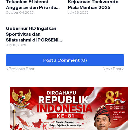
Tekankan Efisiensi
Kejuaraan Taekwondo
Anggaran dan Prioritas
Piala Menhan 2025
Belanja Daerah di
October 04, 2025
July 26, 2025
Tengah Tantangan
Ekonomi Nasional
Gubernur HD Ingatkan
Sportivitas dan
Silaturahmi di PORSENI
UIBA
July 19, 2025
Post a Comment (0)
Previous Post
Next Post