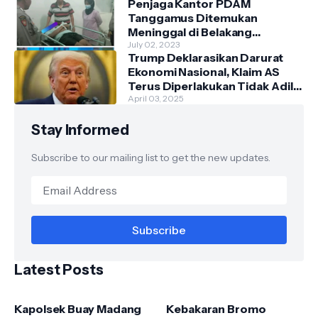
Penjaga Kantor PDAM
Tanggamus Ditemukan
Meninggal di Belakang
Kantornya.
July 02, 2023
Trump Deklarasikan Darurat
Ekonomi Nasional, Klaim AS
Terus Diperlakukan Tidak Adil
oleh Negara Asing"
April 03, 2025
Stay Informed
Subscribe to our mailing list to get the new updates.
Latest Posts
Kapolsek Buay Madang
Kebakaran Bromo