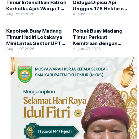
Timur Intensifkan Patroli
Diduga Dipicu Api
Karhutla, Ajak Warga Tak
Unggun, 176 Hektare
Membakar Hutan dan
August 07, 2026
Lahan TNBTS Terbakar
August 07, 2026
Lahan
Kapolsek Buay Madang
Polsek Buay Madang
Timur Hadiri Lokakarya
Timur Perkuat
Mini Lintas Sektor UPTD
Kemitraan dengan
Puskesmas
August 07, 2026
Warga Lewat Giat
August 07, 2026
Pengandonan
Sambang Kamtibmas