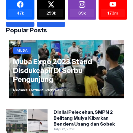
47k
259k
89k
1.73m
Popular Posts
MUBA
Muba Expo 2023 Stand
Disdukcapil Di Serbu
Pengunjung
Redaksi Detik35
October 31, 2023
Dinilai Pelecehan, SMPN 2
Belitang Mulya Kibarkan
Bendera Usang dan Sobek
July 02, 2023