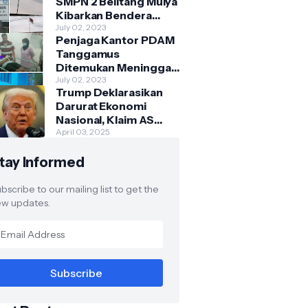
SMPN 2 Belitang Mulya
Kibarkan Bendera
Usang dan Sobek
July 02, 2023
Penjaga Kantor PDAM
Tanggamus
Ditemukan Meninggal
di Belakang Kantornya.
July 02, 2023
Trump Deklarasikan
Darurat Ekonomi
Nasional, Klaim AS
Terus Diperlakukan
April 03, 2025
Tidak Adil oleh Negara
tay Informed
Asing"
bscribe to our mailing list to get the
w updates.