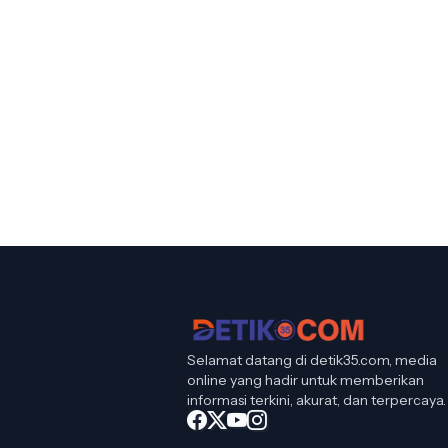
Selamat datang di detik35.com, media
online yang hadir untuk memberikan
informasi terkini, akurat, dan terpercaya.