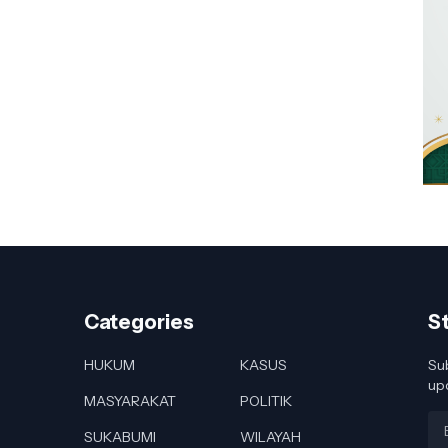
Categories
S
HUKUM
KASUS
Sub
up
MASYARAKAT
POLITIK
SUKABUMI
WILAYAH