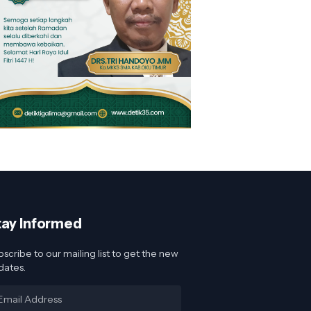
tay Informed
scribe to our mailing list to get the new
dates.