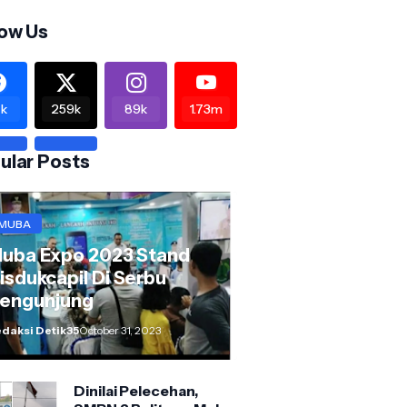
low Us
k
259k
89k
1.73m
ular Posts
MUBA
uba Expo 2023 Stand
isdukcapil Di Serbu
engunjung
daksi Detik35
October 31, 2023
Dinilai Pelecehan,