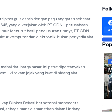
Fol
trip tes gula darah dengan pagu anggaran sebesar
58645, yang dikerjakan oleh PT GDN—perusahaan
47
Timur. Menurut hasil penelusuran timnya, PT GDN
aktur komputer dan elektronik, bukan penyedia alat
Pop
mahal dari harga pasar. Ini patut dipertanyakan,
M
miliki rekam jejak yang kuat di bidang alat
D
P
Re
 sikap Dinkes Bekasi berpotensi mencederai
ansi, sebagaimana diamanatkan dalam Undang-