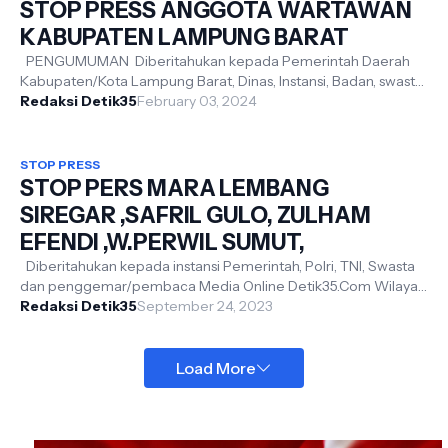
STOP PRESS ANGGOTA WARTAWAN
KABUPATEN LAMPUNG BARAT
PENGUMUMAN Diberitahukan kepada Pemerintah Daerah
Kabupaten/Kota Lampung Barat, Dinas, Instansi, Badan, swasta,
TNI dan Polri Dari Hasil ...
Redaksi Detik35
February 03, 2024
STOP PRESS
STOP PERS MARA LEMBANG
SIREGAR ,SAFRIL GULO, ZULHAM
EFENDI ,W.PERWIL SUMUT,
Diberitahukan kepada instansi Pemerintah, Polri, TNI, Swasta
dan penggemar/pembaca Media Online Detik35.Com Wilayah
Provinsi SUMATERA UTAR...
Redaksi Detik35
September 24, 2023
Load More