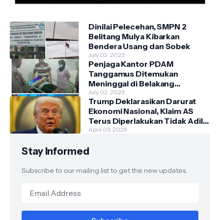
Dinilai Pelecehan, SMPN 2
Belitang Mulya Kibarkan
Bendera Usang dan Sobek
July 02, 2023
Penjaga Kantor PDAM
Tanggamus Ditemukan
Meninggal di Belakang
Kantornya.
July 02, 2023
Trump Deklarasikan Darurat
Ekonomi Nasional, Klaim AS
Terus Diperlakukan Tidak Adil
oleh Negara Asing"
April 03, 2025
Stay Informed
Subscribe to our mailing list to get the new updates.