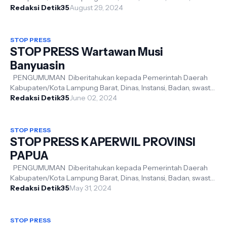
TNI dan Polri Dari Hasil Ra...
Redaksi Detik35
August 29, 2024
STOP PRESS
STOP PRESS Wartawan Musi
Banyuasin
PENGUMUMAN Diberitahukan kepada Pemerintah Daerah
Kabupaten/Kota Lampung Barat, Dinas, Instansi, Badan, swasta,
TNI dan Polri Dari Hasil ...
Redaksi Detik35
June 02, 2024
STOP PRESS
STOP PRESS KAPERWIL PROVINSI
PAPUA
PENGUMUMAN Diberitahukan kepada Pemerintah Daerah
Kabupaten/Kota Lampung Barat, Dinas, Instansi, Badan, swasta,
TNI dan Polri Dari Hasil ...
Redaksi Detik35
May 31, 2024
STOP PRESS