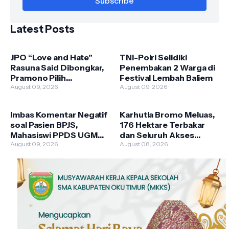
Latest Posts
JPO “Love and Hate”
TNI-Polri Selidiki
Rasuna Said Dibongkar,
Penembakan 2 Warga di
Pramono Pilih
Festival Lembah Baliem
Pertahankan JPO
August 09, 2026
August 09, 2026
Integrasi LRT
Imbas Komentar Negatif
Karhutla Bromo Meluas,
soal Pasien BPJS,
176 Hektare Terbakar
Mahasiswi PPDS UGM
dan Seluruh Akses
Dinonaktifkan 3 Bulan
August 09, 2026
Wisata Ditutup
August 08, 2026