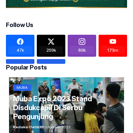
Follow Us
47k
259k
89k
1.73m
Popular Posts
MUBA
Muba Expo 2023 Stand
Disdukcapil Di Serbu
Pengunjung
Redaksi Detik35
October 31, 2023