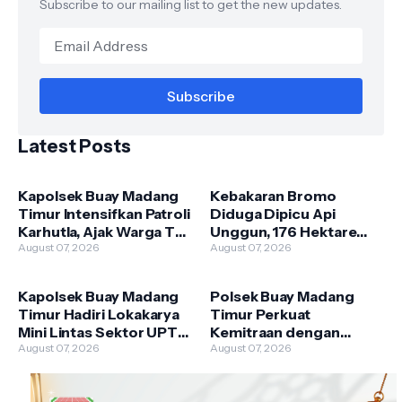
Subscribe to our mailing list to get the new updates.
Latest Posts
Kapolsek Buay Madang
Kebakaran Bromo
Timur Intensifkan Patroli
Diduga Dipicu Api
Karhutla, Ajak Warga Tak
Unggun, 176 Hektare
Membakar Hutan dan
August 07, 2026
Lahan TNBTS Terbakar
August 07, 2026
Lahan
Kapolsek Buay Madang
Polsek Buay Madang
Timur Hadiri Lokakarya
Timur Perkuat
Mini Lintas Sektor UPTD
Kemitraan dengan
Puskesmas
August 07, 2026
Warga Lewat Giat
August 07, 2026
Pengandonan
Sambang Kamtibmas