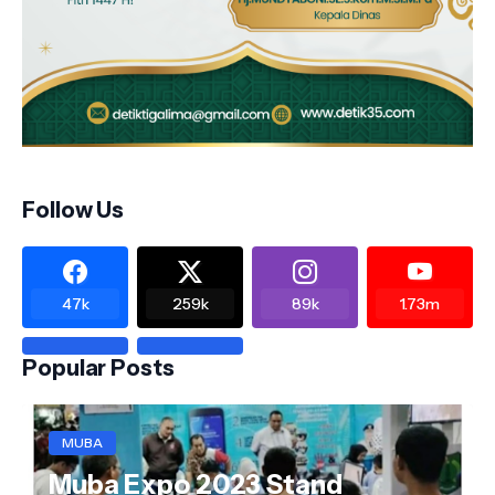
Follow Us
47k
259k
89k
1.73m
Popular Posts
MUBA
Muba Expo 2023 Stand