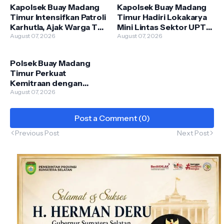
Kapolsek Buay Madang
Kapolsek Buay Madang
Timur Intensifkan Patroli
Timur Hadiri Lokakarya
Karhutla, Ajak Warga Tak
Mini Lintas Sektor UPTD
Membakar Hutan dan
August 07, 2026
Puskesmas
August 07, 2026
Lahan
Pengandonan
Polsek Buay Madang
Timur Perkuat
Kemitraan dengan
Warga Lewat Giat
August 07, 2026
Sambang Kamtibmas
Post a Comment (0)
Previous Post
Next Post