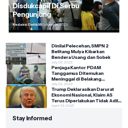
Disdukcapil Di Serbu
Pengunjung
Redaksi Detik35
October 31, 2023
Dinilai Pelecehan, SMPN 2
Belitang Mulya Kibarkan
Bendera Usang dan Sobek
July 02, 2023
Penjaga Kantor PDAM
Tanggamus Ditemukan
Meninggal di Belakang
Kantornya.
July 02, 2023
Trump Deklarasikan Darurat
Ekonomi Nasional, Klaim AS
Terus Diperlakukan Tidak Adil
oleh Negara Asing"
April 03, 2025
Stay Informed