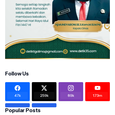
Follow Us
47k
259k
89k
1.73m
Popular Posts