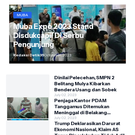
MUBA
Muba Expo 2023 Stand
Disdukcapil Di Serbu
Pengunjung
Redaksi Detik35
October 31, 2023
Dinilai Pelecehan, SMPN 2
Belitang Mulya Kibarkan
Bendera Usang dan Sobek
July 02, 2023
Penjaga Kantor PDAM
Tanggamus Ditemukan
Meninggal di Belakang
Kantornya.
July 02, 2023
Trump Deklarasikan Darurat
Ekonomi Nasional, Klaim AS