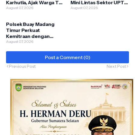
Karhutla, Ajak Warga Tak
Mini Lintas Sektor UPTD
Membakar Hutan dan
August 07, 2026
Puskesmas
August 07, 2026
Lahan
Pengandonan
Polsek Buay Madang
Timur Perkuat
Kemitraan dengan
Warga Lewat Giat
August 07, 2026
Sambang Kamtibmas
Post a Comment (0)
Previous Post
Next Post