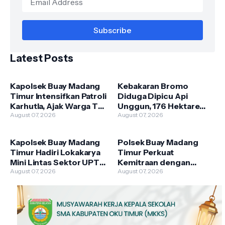
Latest Posts
Kapolsek Buay Madang
Kebakaran Bromo
Timur Intensifkan Patroli
Diduga Dipicu Api
Karhutla, Ajak Warga Tak
Unggun, 176 Hektare
Membakar Hutan dan
August 07, 2026
Lahan TNBTS Terbakar
August 07, 2026
Lahan
Kapolsek Buay Madang
Polsek Buay Madang
Timur Hadiri Lokakarya
Timur Perkuat
Mini Lintas Sektor UPTD
Kemitraan dengan
Puskesmas
August 07, 2026
Warga Lewat Giat
August 07, 2026
Pengandonan
Sambang Kamtibmas