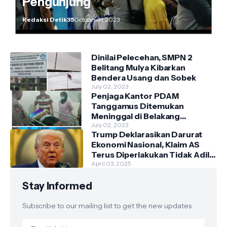
Pengunjung
Redaksi Detik35
October 31, 2023
Dinilai Pelecehan, SMPN 2
Belitang Mulya Kibarkan
Bendera Usang dan Sobek
July 02, 2023
Penjaga Kantor PDAM
Tanggamus Ditemukan
Meninggal di Belakang
Kantornya.
July 02, 2023
Trump Deklarasikan Darurat
Ekonomi Nasional, Klaim AS
Terus Diperlakukan Tidak Adil
oleh Negara Asing"
April 03, 2025
Stay Informed
Subscribe to our mailing list to get the new updates.