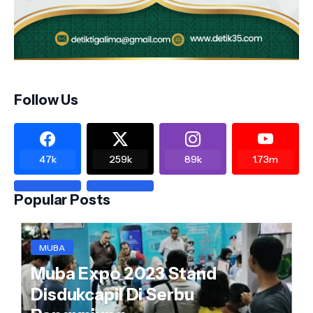
Follow Us
47k
259k
89k
1.73m
Popular Posts
MUBA
Muba Expo 2023 Stand
Disdukcapil Di Serbu