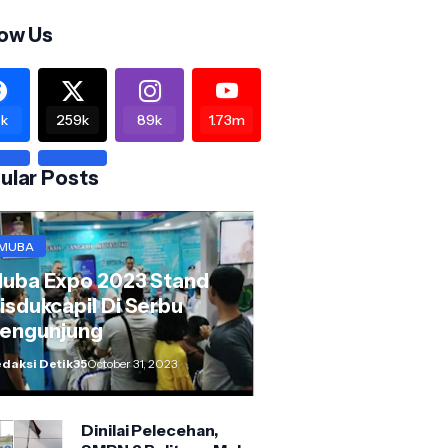
low Us
k
259k
89k
1.73m
ular Posts
MUBA
uba Expo 2023 Stand
isdukcapil Di Serbu
engunjung
daksi Detik35
October 31, 2023
Dinilai Pelecehan,