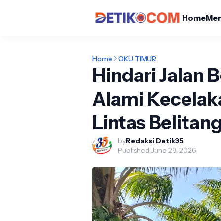
Home
Me
Home
OKU TIMUR
Hindari Jalan 
Alami Kecelaka
Lintas Belita
by
Redaksi Detik35
Published:
June 28, 2026