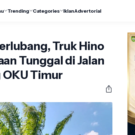
nu
Trending
Categories
Iklan
Advertorial
Berlubang, Truk Hino
an Tunggal di Jalan
ng OKU Timur