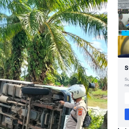
S
Su
ne