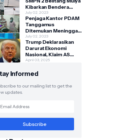
SMPN 2 Belitang Mulya
Kibarkan Bendera
Usang dan Sobek
July 02, 2023
Penjaga Kantor PDAM
Tanggamus
Ditemukan Meninggal
di Belakang Kantornya.
July 02, 2023
Trump Deklarasikan
Darurat Ekonomi
Nasional, Klaim AS
Terus Diperlakukan
April 03, 2025
Tidak Adil oleh Negara
tay Informed
Asing"
bscribe to our mailing list to get the
w updates.