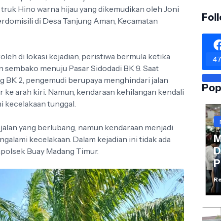
 truk Hino warna hijau yang dikemudikan oleh Joni
Fol
berdomisili di Desa Tanjung Aman, Kecamatan
eh di lokasi kejadian, peristiwa bermula ketika
47
 sembako menuju Pasar Sidodadi BK 9. Saat
ang BK 2, pengemudi berupaya menghindari jalan
Pop
ke arah kiri. Namun, kendaraan kehilangan kendali
 kecelakaan tunggal.
jalan yang berlubang, namun kendaraan menjadi
M
ngalami kecelakaan. Dalam kejadian ini tidak ada
D
 Kapolsek Buay Madang Timur.
P
Re