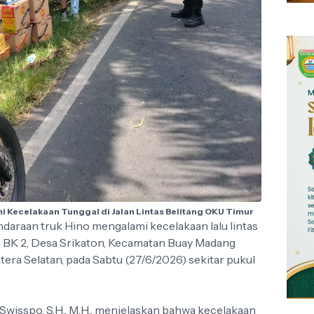
mi Kecelakaan Tunggal di Jalan Lintas Belitang OKU Timur
daraan truk Hino mengalami kecelakaan lalu lintas
ang BK 2, Desa Srikaton, Kecamatan Buay Madang
ra Selatan, pada Sabtu (27/6/2026) sekitar pukul
wisspo, S.H., M.H., menjelaskan bahwa kecelakaan