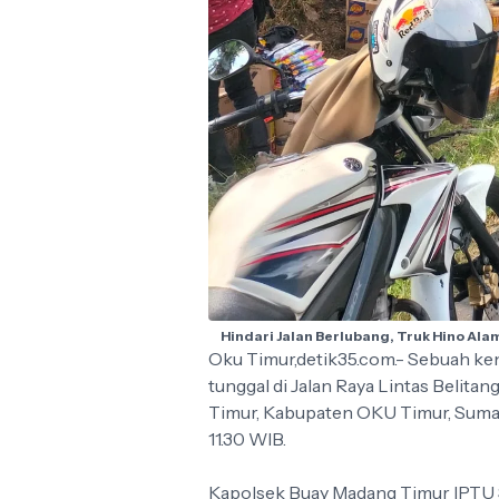
Hindari Jalan Berlubang, Truk Hino Ala
Oku Timur,detik35.com.- Sebuah ken
tunggal di Jalan Raya Lintas Belit
Timur, Kabupaten OKU Timur, Sumate
11.30 WIB.
Kapolsek Buay Madang Timur IPTU S