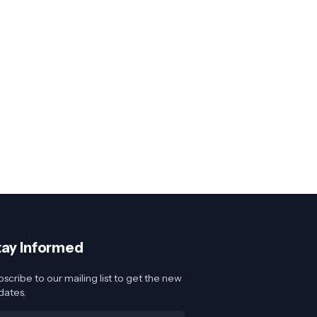
tay Informed
scribe to our mailing list to get the new
dates.