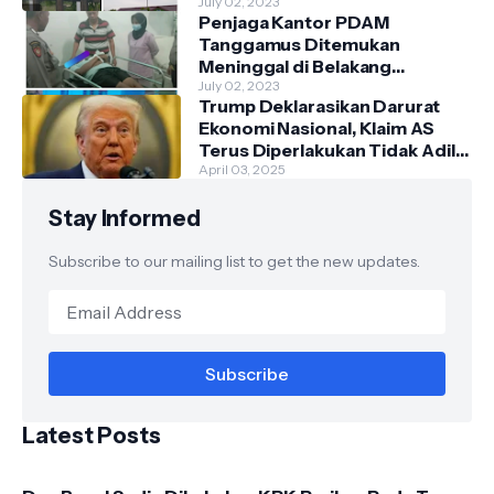
July 02, 2023
Penjaga Kantor PDAM
Tanggamus Ditemukan
Meninggal di Belakang
Kantornya.
July 02, 2023
Trump Deklarasikan Darurat
Ekonomi Nasional, Klaim AS
Terus Diperlakukan Tidak Adil
oleh Negara Asing"
April 03, 2025
Stay Informed
Subscribe to our mailing list to get the new updates.
Latest Posts