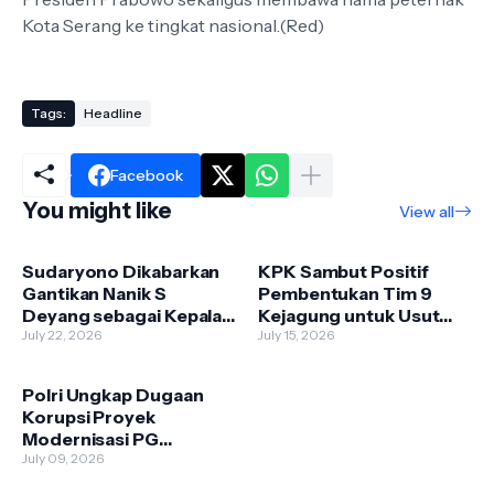
Kota Serang ke tingkat nasional.(Red)
Tags:
Headline
Facebook
You might like
View all
Sudaryono Dikabarkan
KPK Sambut Positif
Gantikan Nanik S
Pembentukan Tim 9
Deyang sebagai Kepala
Kejagung untuk Usut
BGN, Istana Masih
July 22, 2026
Kasus Febrie Adriansyah
July 15, 2026
Tunggu Pengumuman
Resmi
Polri Ungkap Dugaan
Korupsi Proyek
Modernisasi PG
Assembagoes, Kerugian
July 09, 2026
Negara Capai Rp645,27