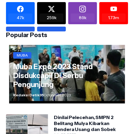
47k
259k
89k
1.73m
Popular Posts
MUBA
Muba Expo 2023 Stand
Disdukcapil Di Serbu
Pengunjung
Redaksi Detik35
October 31, 2023
Dinilai Pelecehan, SMPN 2
Belitang Mulya Kibarkan
Bendera Usang dan Sobek