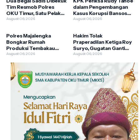
Dua Begal Sadis Dibekuk
KPK Periksa Rudy Tanoe
Tim Resmob Polres
dalam Pengembangan
OKU Timur, Satu Pelaku
Kasus Korupsi Bansos
Dilumpuhkan dengan
August 06, 2026
Beras PKH, Kerugian
August 06, 2026
Tembakan Terukur
Negara Capai Rp 200
Miliar
Polres Majalengka
Hakim Tolak
Bongkar Rumah
Praperadilan Ketiga Roy
Produksi Tembakau
Suryo, Gugatan Ganti
Sintetis, Satu Produsen
August 06, 2026
Rugi Kandas karena
August 06, 2026
Ditangkap dan Jaringan
Cacat Formil
Diburu