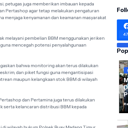
si, petugas juga memberikan imbauan kepada
Fol
n Pertashop agar tetap melakukan pengaturan
guna menjaga kenyamanan dan keamanan masyarakat
47
idak melayani pembelian BBM menggunakan jeriken
an guna mencegah potensi penyalahgunaan
Pop
askan bahwa monitoring akan terus dilakukan
Reskrim, dan piket fungsi guna mengantisipasi
ntrean maupun kelangkaan stok BBM di wilayah
M
D
P
 Pertashop dan Pertamina juga terus dilakukan
Re
k serta kelancaran distribusi BBM kepada
si di wilayah hukum Polsek Buay Madang Timur