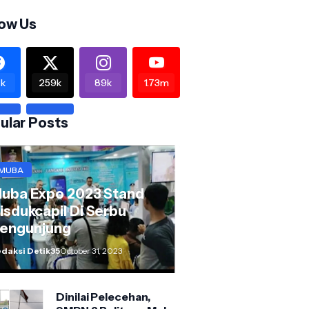
low Us
k
259k
89k
1.73m
ular Posts
MUBA
uba Expo 2023 Stand
isdukcapil Di Serbu
engunjung
daksi Detik35
October 31, 2023
Dinilai Pelecehan,