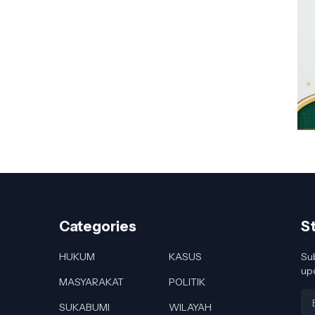
Categories
S
HUKUM
KASUS
Sub
up
MASYARAKAT
POLITIK
SUKABUMI
WILAYAH