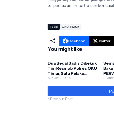
terpantau aman, tertib, dan kondusi
Tags:
OKU TIMUR
Facebook
Twitter
You might like
Dua Begal Sadis Dibekuk
Sema
Tim Resmob Polres OKU
Baku
Timur, Satu Pelaku
PERW
Dilumpuhkan dengan
August 06, 2026
Mart
August
Tembakan Terukur
Sema
dan 
Po
Previous Post