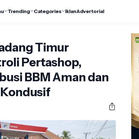
nu
Trending
Categories
Iklan
Advertorial
Madang Timur
troli Pertashop,
ribusi BBM Aman dan
 Kondusif