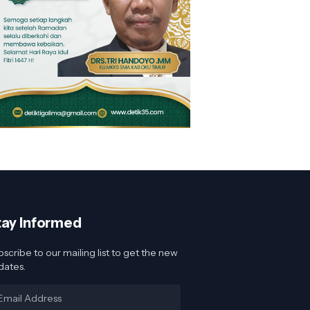
tay Informed
scribe to our mailing list to get the new
dates.