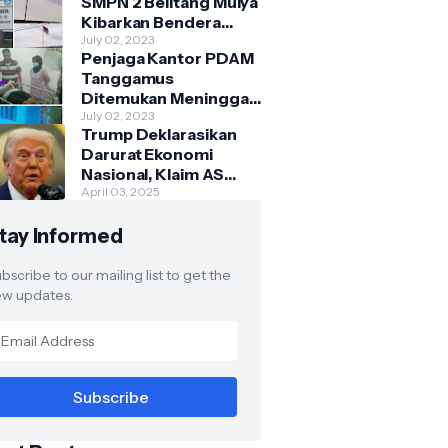
SMPN 2 Belitang Mulya
Kibarkan Bendera
Usang dan Sobek
July 02, 2023
Penjaga Kantor PDAM
Tanggamus
Ditemukan Meninggal
di Belakang Kantornya.
July 02, 2023
Trump Deklarasikan
Darurat Ekonomi
Nasional, Klaim AS
Terus Diperlakukan
April 03, 2025
Tidak Adil oleh Negara
tay Informed
Asing"
bscribe to our mailing list to get the
w updates.