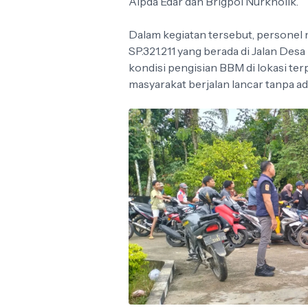
Aipda Edar dan Brigpol Nurkholik.
Dalam kegiatan tersebut, persone
SP.321.211 yang berada di Jalan De
kondisi pengisian BBM di lokasi te
masyarakat berjalan lancar tanpa ad