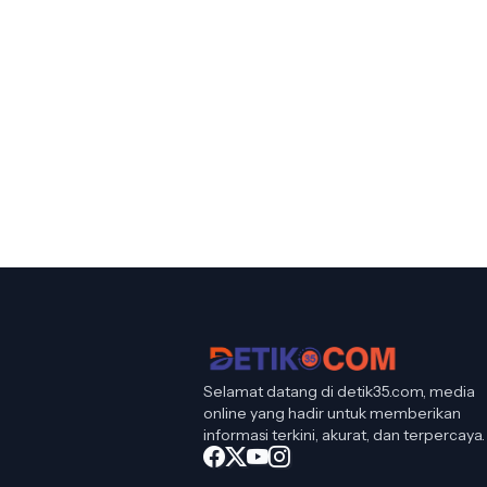
Selamat datang di detik35.com, media
online yang hadir untuk memberikan
informasi terkini, akurat, dan terpercaya.