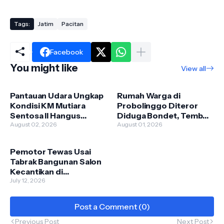
Tags:
Jatim
Pacitan
Facebook
You might like
View all
Pantauan Udara Ungkap
Rumah Warga di
Kondisi KM Mutiara
Probolinggo Diteror
Sentosa II Hangus
Diduga Bondet, Tembok
Terbakar, 227
August 02, 2026
Teras Jebol
August 01, 2026
Penumpang Selamat
Pemotor Tewas Usai
Tabrak Bangunan Salon
Kecantikan di
Mojokerto, Polisi Selidiki
July 12, 2026
Penyebab Kecelakaan
Post a Comment (0)
Previous Post
Next Post