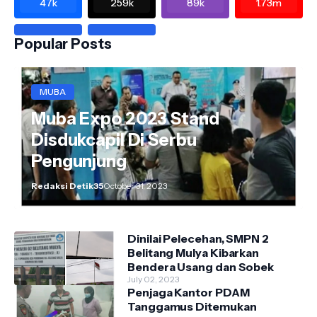
47k
259k
89k
1.73m
Popular Posts
MUBA
Muba Expo 2023 Stand
Disdukcapil Di Serbu
Pengunjung
Redaksi Detik35
October 31, 2023
Dinilai Pelecehan, SMPN 2
Belitang Mulya Kibarkan
Bendera Usang dan Sobek
July 02, 2023
Penjaga Kantor PDAM
Tanggamus Ditemukan