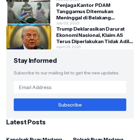
Penjaga Kantor PDAM
Tanggamus Ditemukan
Meninggal di Belakang
Kantornya.
July 02, 2023
Trump Deklarasikan Darurat
Ekonomi Nasional, Klaim AS
Terus Diperlakukan Tidak Adil
oleh Negara Asing"
April 03, 2025
Stay Informed
Subscribe to our mailing list to get the new updates.
Latest Posts
Kapolsek Buay Madang
Polsek Buay Madang