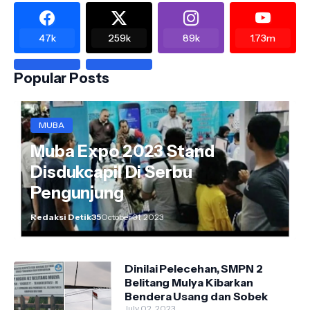
47k
259k
89k
1.73m
Popular Posts
MUBA
Muba Expo 2023 Stand
Disdukcapil Di Serbu
Pengunjung
Redaksi Detik35
October 31, 2023
Dinilai Pelecehan, SMPN 2
Belitang Mulya Kibarkan
Bendera Usang dan Sobek
July 02, 2023