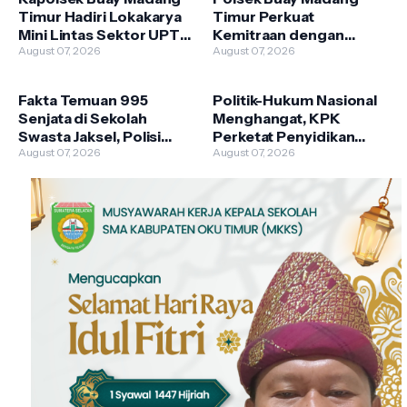
Timur Hadiri Lokakarya
Timur Perkuat
Mini Lintas Sektor UPTD
Kemitraan dengan
Puskesmas
August 07, 2026
Warga Lewat Giat
August 07, 2026
Pengandonan
Sambang Kamtibmas
Fakta Temuan 995
Politik-Hukum Nasional
Senjata di Sekolah
Menghangat, KPK
Swasta Jaksel, Polisi
Perketat Penyidikan
Selidiki Legalitas dan
August 07, 2026
hingga Istana Bantah Isu
August 07, 2026
Kepemilikannya
Pergantian Kapolri