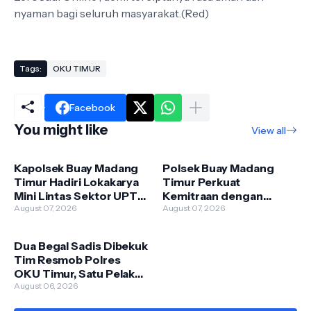
nyaman bagi seluruh masyarakat.(Red)
Tags:
OKU TIMUR
Facebook
You might like
View all
Kapolsek Buay Madang
Polsek Buay Madang
Timur Hadiri Lokakarya
Timur Perkuat
Mini Lintas Sektor UPTD
Kemitraan dengan
Puskesmas
August 07, 2026
Warga Lewat Giat
August 07, 2026
Pengandonan
Sambang Kamtibmas
Dua Begal Sadis Dibekuk
Tim Resmob Polres
OKU Timur, Satu Pelaku
Dilumpuhkan dengan
August 06, 2026
Tembakan Terukur