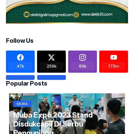
Follow Us
47k
259k
89k
1.73m
Popular Posts
MUBA
Muba Expo 2023 Stand
Disdukcapil Di Serbu
Pengunjung