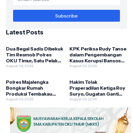
Latest Posts
Dua Begal Sadis Dibekuk
KPK Periksa Rudy Tanoe
Tim Resmob Polres
dalam Pengembangan
OKU Timur, Satu Pelaku
Kasus Korupsi Bansos
Dilumpuhkan dengan
August 06, 2026
Beras PKH, Kerugian
August 06, 2026
Tembakan Terukur
Negara Capai Rp 200
Miliar
Polres Majalengka
Hakim Tolak
Bongkar Rumah
Praperadilan Ketiga Roy
Produksi Tembakau
Suryo, Gugatan Ganti
Sintetis, Satu Produsen
August 06, 2026
Rugi Kandas karena
August 06, 2026
Ditangkap dan Jaringan
Cacat Formil
Diburu