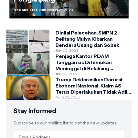
Redaksi Detik35
October 31, 2023
Dinilai Pelecehan, SMPN 2
Belitang Mulya Kibarkan
Bendera Usang dan Sobek
July 02, 2023
Penjaga Kantor PDAM
Tanggamus Ditemukan
Meninggal di Belakang
Kantornya.
July 02, 2023
Trump Deklarasikan Darurat
Ekonomi Nasional, Klaim AS
Terus Diperlakukan Tidak Adil
oleh Negara Asing"
April 03, 2025
Stay Informed
Subscribe to our mailing list to get the new updates.