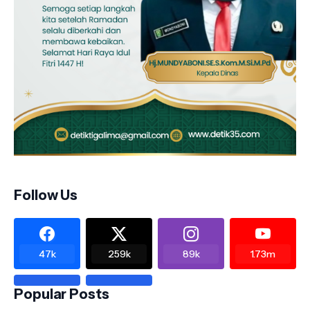
Follow Us
47k
259k
89k
1.73m
Popular Posts