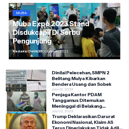
MUBA
Muba Expo 2023 Stand
Disdukcapil Di Serbu
Pengunjung
Redaksi Detik35
October 31, 2023
Dinilai Pelecehan, SMPN 2
Belitang Mulya Kibarkan
Bendera Usang dan Sobek
July 02, 2023
Penjaga Kantor PDAM
Tanggamus Ditemukan
Meninggal di Belakang
Kantornya.
July 02, 2023
Trump Deklarasikan Darurat
Ekonomi Nasional, Klaim AS
Terus Diperlakukan Tidak Adil