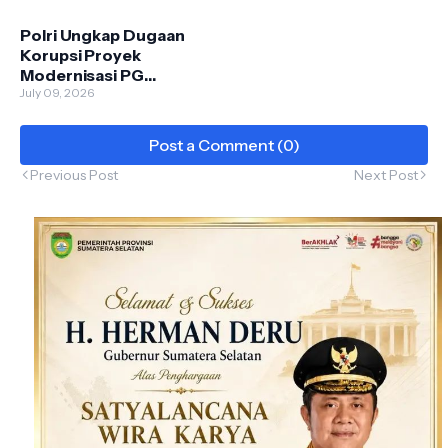
Tunggu Pengumuman
Resmi
Polri Ungkap Dugaan
Korupsi Proyek
Modernisasi PG
Assembagoes, Kerugian
July 09, 2026
Negara Capai Rp645,27
Miliar
Post a Comment (0)
Previous Post
Next Post