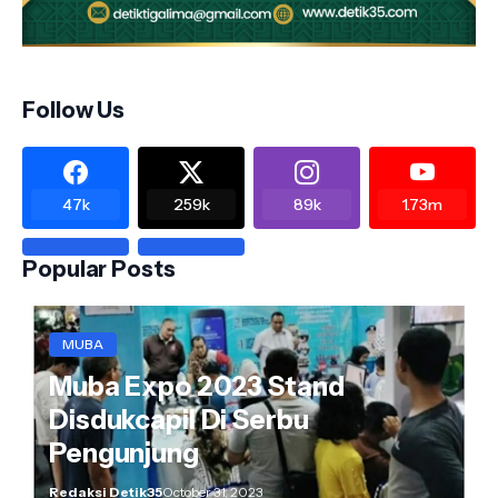
Follow Us
47k
259k
89k
1.73m
Popular Posts
MUBA
Muba Expo 2023 Stand
Disdukcapil Di Serbu
Pengunjung
Redaksi Detik35
October 31, 2023