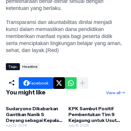
pemeliharaan benar-benar sesuai dengan
ketentuan yang berlaku.
Transparansi dan akuntabilitas dinilai menjadi
kunci dalam memastikan dana pendidikan
memberikan manfaat nyata bagi peserta didik
serta menciptakan lingkungan belajar yang aman,
sehat, dan layak.(Red)
Tags:
Headline
Facebook
You might like
View all
Sudaryono Dikabarkan
KPK Sambut Positif
Gantikan Nanik S
Pembentukan Tim 9
Deyang sebagai Kepala
Kejagung untuk Usut
BGN, Istana Masih
July 22, 2026
Kasus Febrie Adriansyah
July 15, 2026