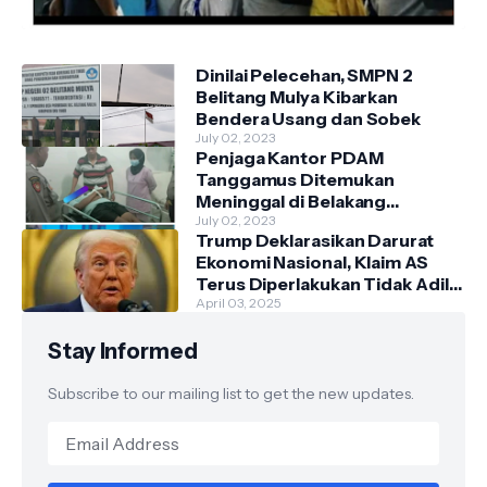
Dinilai Pelecehan, SMPN 2
Belitang Mulya Kibarkan
Bendera Usang dan Sobek
July 02, 2023
Penjaga Kantor PDAM
Tanggamus Ditemukan
Meninggal di Belakang
Kantornya.
July 02, 2023
Trump Deklarasikan Darurat
Ekonomi Nasional, Klaim AS
Terus Diperlakukan Tidak Adil
oleh Negara Asing"
April 03, 2025
Stay Informed
Subscribe to our mailing list to get the new updates.