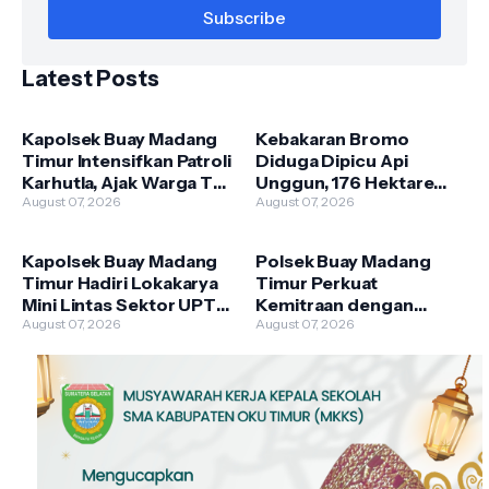
Latest Posts
Kapolsek Buay Madang
Kebakaran Bromo
Timur Intensifkan Patroli
Diduga Dipicu Api
Karhutla, Ajak Warga Tak
Unggun, 176 Hektare
Membakar Hutan dan
August 07, 2026
Lahan TNBTS Terbakar
August 07, 2026
Lahan
Kapolsek Buay Madang
Polsek Buay Madang
Timur Hadiri Lokakarya
Timur Perkuat
Mini Lintas Sektor UPTD
Kemitraan dengan
Puskesmas
August 07, 2026
Warga Lewat Giat
August 07, 2026
Pengandonan
Sambang Kamtibmas