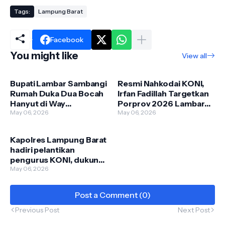
Tags:
Lampung Barat
Facebook
You might like
View all
Bupati Lambar Sambangi
Resmi Nahkodai KONI,
Rumah Duka Dua Bocah
Irfan Fadillah Targetkan
Hanyut di Way
Porprov 2026 Lambar
Semangka: “Ini Duka
May 06, 2026
Peringkat Lima
May 06, 2026
Kita Semua”
Kapolres Lampung Barat
hadiri pelantikan
pengurus KONI, dukung
kemajuan olahraga
May 06, 2026
daerah
Post a Comment (0)
Previous Post
Next Post