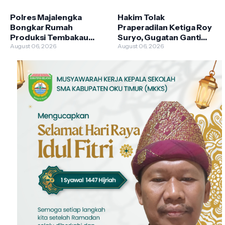
Tembakan Terukur
Negara Capai Rp 200
Miliar
Polres Majalengka
Hakim Tolak
Bongkar Rumah
Praperadilan Ketiga Roy
Produksi Tembakau
Suryo, Gugatan Ganti
Sintetis, Satu Produsen
August 06, 2026
Rugi Kandas karena
August 06, 2026
Ditangkap dan Jaringan
Cacat Formil
Diburu