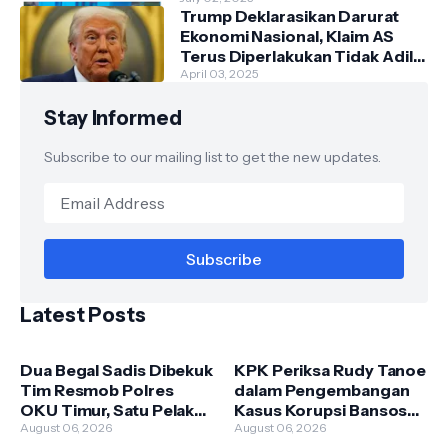
Trump Deklarasikan Darurat
Ekonomi Nasional, Klaim AS
Terus Diperlakukan Tidak Adil
oleh Negara Asing"
April 03, 2025
Stay Informed
Subscribe to our mailing list to get the new updates.
Latest Posts
Dua Begal Sadis Dibekuk
KPK Periksa Rudy Tanoe
Tim Resmob Polres
dalam Pengembangan
OKU Timur, Satu Pelaku
Kasus Korupsi Bansos
Dilumpuhkan dengan
August 06, 2026
Beras PKH, Kerugian
August 06, 2026