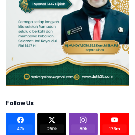
Follow Us
47k
259k
89k
1.73m