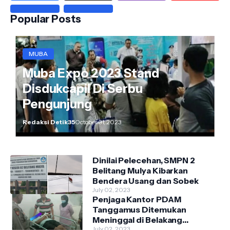
Popular Posts
MUBA
Muba Expo 2023 Stand
Disdukcapil Di Serbu
Pengunjung
Redaksi Detik35
October 31, 2023
Dinilai Pelecehan, SMPN 2
Belitang Mulya Kibarkan
Bendera Usang dan Sobek
July 02, 2023
Penjaga Kantor PDAM
Tanggamus Ditemukan
Meninggal di Belakang
Kantornya.
July 02, 2023