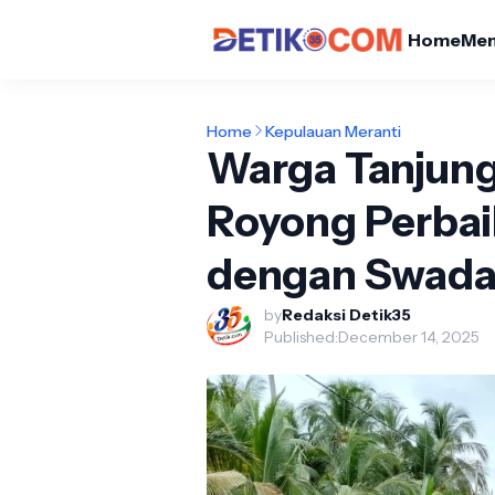
Home
Me
Home
Kepulauan Meranti
Warga Tanjun
Royong Perbai
dengan Swada
by
Redaksi Detik35
Published:
December 14, 2025