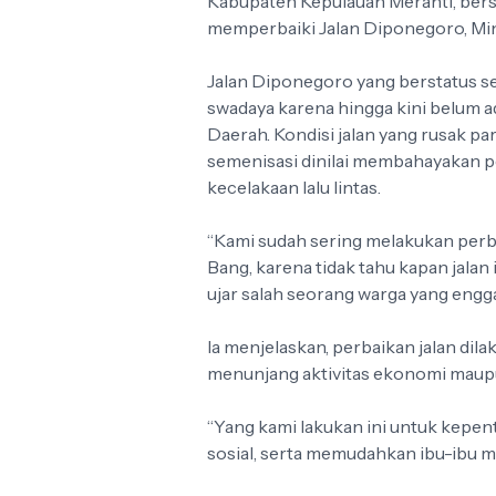
Kabupaten Kepulauan Meranti, be
memperbaiki Jalan Diponegoro, Min
Jalan Diponegoro yang berstatus se
swadaya karena hingga kini belum 
Daerah. Kondisi jalan yang rusak par
semenisasi dinilai membahayakan 
kecelakaan lalu lintas.
“Kami sudah sering melakukan perba
Bang, karena tidak tahu kapan jalan 
ujar salah seorang warga yang eng
Ia menjelaskan, perbaikan jalan di
menunjang aktivitas ekonomi maupu
“Yang kami lakukan ini untuk kepe
sosial, serta memudahkan ibu-ibu me