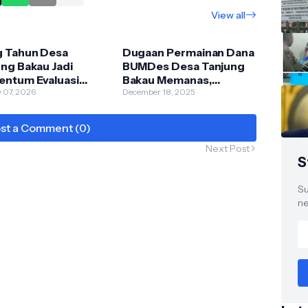
View all
g Tahun Desa
Dugaan Permainan Dana
ng Bakau Jadi
BUMDes Desa Tanjung
ntum Evaluasi
Bakau Memanas,
mnya Pembangunan
 07, 2026
Keterangan Kades–BPD
December 18, 2025
Tak Sinkron
st a Comment (0)
Next Post
S
Su
ne