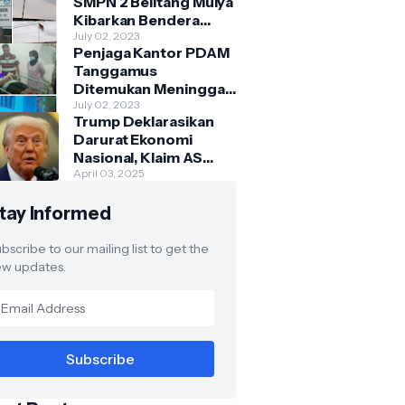
SMPN 2 Belitang Mulya
Kibarkan Bendera
Usang dan Sobek
July 02, 2023
Penjaga Kantor PDAM
Tanggamus
Ditemukan Meninggal
di Belakang Kantornya.
July 02, 2023
Trump Deklarasikan
Darurat Ekonomi
Nasional, Klaim AS
Terus Diperlakukan
April 03, 2025
Tidak Adil oleh Negara
tay Informed
Asing"
bscribe to our mailing list to get the
w updates.