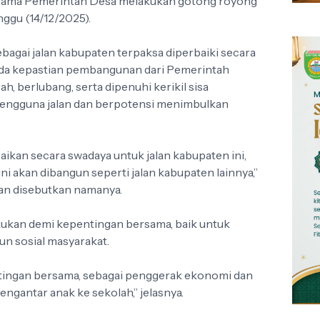
rsama Pemerintah Desa melakukan gotong royong
ggu (14/12/2025).
bagai jalan kabupaten terpaksa diperbaiki secara
ada kepastian pembangunan dari Pemerintah
ah, berlubang, serta dipenuhi kerikil sisa
pengguna jalan dan berpotensi menimbulkan
ikan secara swadaya untuk jalan kabupaten ini,
ini akan dibangun seperti jalan kabupaten lainnya,”
gan disebutkan namanya.
lakukan demi kepentingan bersama, baik untuk
n sosial masyarakat.
ntingan bersama, sebagai penggerak ekonomi dan
ngantar anak ke sekolah,” jelasnya.