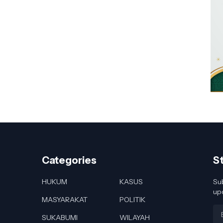
Categories
S
HUKUM
KASUS
Sub
up
MASYARAKAT
POLITIK
SUKABUMI
WILAYAH