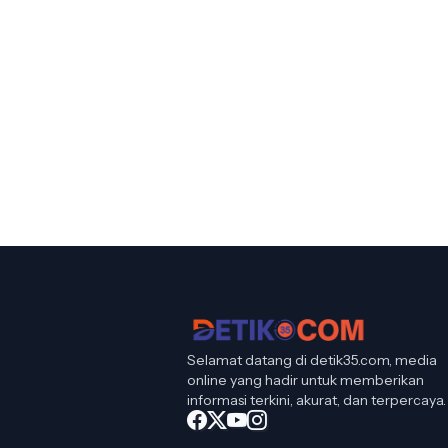
Selamat datang di detik35.com, media
online yang hadir untuk memberikan
informasi terkini, akurat, dan terpercaya.