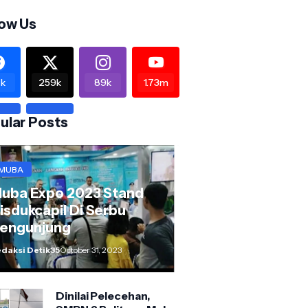
low Us
k
259k
89k
1.73m
ular Posts
MUBA
uba Expo 2023 Stand
isdukcapil Di Serbu
engunjung
daksi Detik35
October 31, 2023
Dinilai Pelecehan,