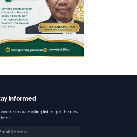
tay Informed
scribe to our mailing list to get the new
dates.