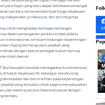
daya manusia yang bertujuan menjaga marwah
apkan para Kajari yang baru dapat membawa semangat
Fol
ganan perkara, serta memperkuat fungsi kejaksaan
 independen, profesional, dan berintegritas.
penting untuk menghadapi berbagai tantangan
47
nya dalam penanganan perkara tindak pidana
tan transnasional, serta perlindungan kepentingan
Pop
ksaan Agung berharap para pejabat yang
dinasi dengan aparat penegak hukum lainnya,
emerintah daerah.
M
g ST Burhanuddin kembali menegaskan komitmennya
D
i di tubuh Kejaksaan RI, sekaligus mendorong
P
 berkeadilan dan berorientasi pada kepentingan
a pejabat yang dimutasi untuk segera menyesuaikan
Re
baru dan bekerja secara maksimal sesuai dengan
g berlaku.