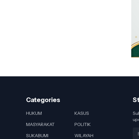
Categories
S
HUKUM
KASUS
Sub
up
MASYARAKAT
POLITIK
SUKABUMI
WILAYAH