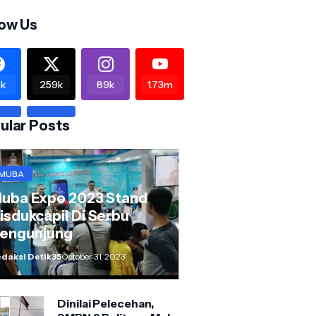
low Us
k
259k
89k
1.73m
ular Posts
MUBA
uba Expo 2023 Stand
isdukcapil Di Serbu
engunjung
daksi Detik35
October 31, 2023
Dinilai Pelecehan,