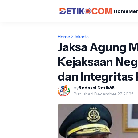
Home
Me
Home
Jakarta
Jaksa Agung M
Kejaksaan Nege
dan Integrita
by
Redaksi Detik35
Published:
December 27, 2025