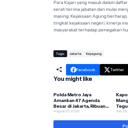
Para Kajari yang masuk dalam dafta
serah terima jabatan dan mulai men
masing. Kejaksaan Agung berharap,
tingkat kejaksaan negeri, kinerja i
masyarakat terhadap penegakan huk
Tags:
Jakarta
Kejagung
Facebook
Twitter
You might like
Polda Metro Jaya
Kapo
Amankan 47 Agenda
Mang
Besar di Jakarta, Ribuan
Tegu
Personel Disiagakan
August 01, 2026
Pemu
July 26
Moto
Po