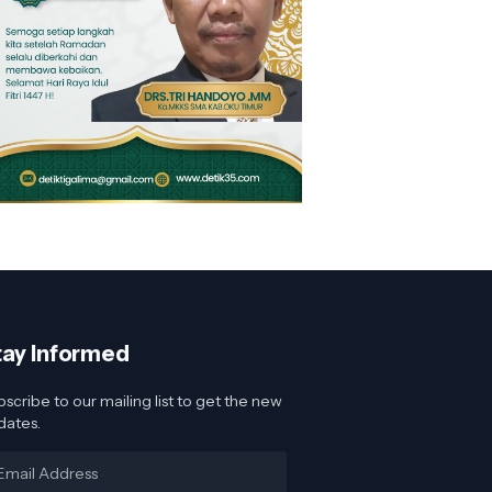
tay Informed
scribe to our mailing list to get the new
dates.