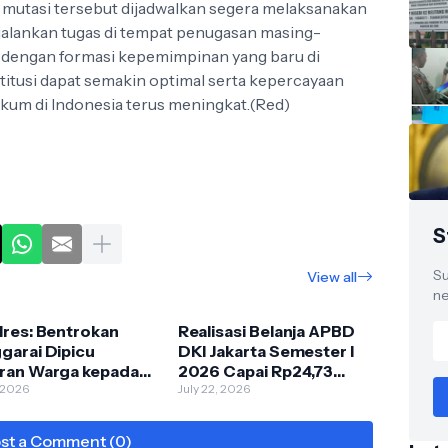
r mutasi tersebut dijadwalkan segera melaksanakan
jalankan tugas di tempat penugasan masing-
 dengan formasi kepemimpinan yang baru di
nstitusi dapat semakin optimal serta kepercayaan
um di Indonesia terus meningkat.(Red)
S
Su
View all
ne
lres: Bentrokan
Realisasi Belanja APBD
garai Dipicu
DKI Jakarta Semester I
ran Warga kepada
2026 Capai Rp24,73
da yang Geber
, 2026
Triliun, Pemprov
July 22, 2026
r
Percepat Program
Prioritas
st a Comment (0)