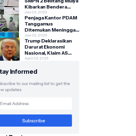
SMPN 2 Belitang Mulya
Kibarkan Bendera
Usang dan Sobek
July 02, 2023
Penjaga Kantor PDAM
Tanggamus
Ditemukan Meninggal
di Belakang Kantornya.
July 02, 2023
Trump Deklarasikan
Darurat Ekonomi
Nasional, Klaim AS
Terus Diperlakukan
April 03, 2025
Tidak Adil oleh Negara
tay Informed
Asing"
bscribe to our mailing list to get the
w updates.