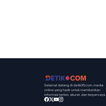
Selamat datang di detik35.com, media
online yang hadir untuk memberikan
informasi terkini, akurat, dan terpercaya.