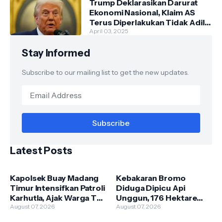
Trump Deklarasikan Darurat
Ekonomi Nasional, Klaim AS
Terus Diperlakukan Tidak Adil
oleh Negara Asing"
April 03, 2025
Stay Informed
Subscribe to our mailing list to get the new updates.
Latest Posts
Kapolsek Buay Madang
Kebakaran Bromo
Timur Intensifkan Patroli
Diduga Dipicu Api
Karhutla, Ajak Warga Tak
Unggun, 176 Hektare
Membakar Hutan dan
August 07, 2026
Lahan TNBTS Terbakar
August 07, 2026
Lahan