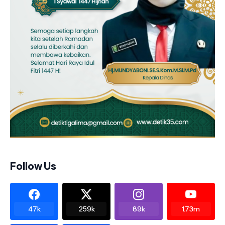
Follow Us
47k
259k
89k
1.73m