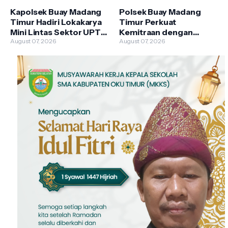
Kapolsek Buay Madang
Polsek Buay Madang
Timur Hadiri Lokakarya
Timur Perkuat
Mini Lintas Sektor UPTD
Kemitraan dengan
Puskesmas
August 07, 2026
Warga Lewat Giat
August 07, 2026
Pengandonan
Sambang Kamtibmas