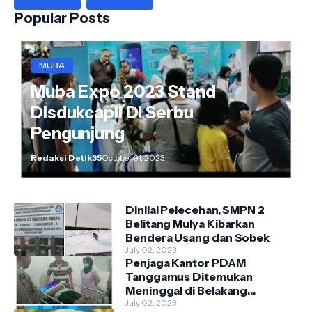
Popular Posts
MUBA
Muba Expo 2023 Stand
Disdukcapil Di Serbu
Pengunjung
Redaksi Detik35
October 31, 2023
Dinilai Pelecehan, SMPN 2
Belitang Mulya Kibarkan
Bendera Usang dan Sobek
July 02, 2023
Penjaga Kantor PDAM
Tanggamus Ditemukan
Meninggal di Belakang
Kantornya.
July 02, 2023