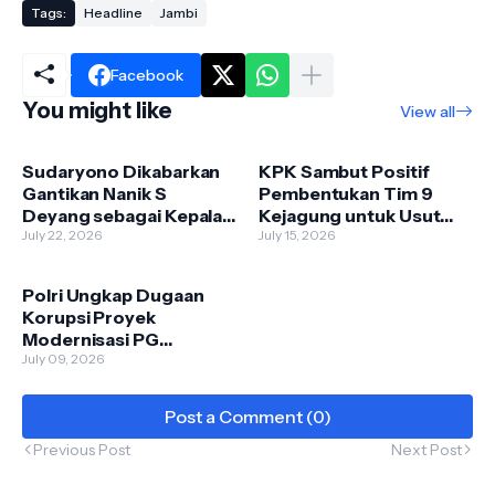
Tags:
Headline
Jambi
Facebook
You might like
View all
Sudaryono Dikabarkan
KPK Sambut Positif
Gantikan Nanik S
Pembentukan Tim 9
Deyang sebagai Kepala
Kejagung untuk Usut
BGN, Istana Masih
July 22, 2026
Kasus Febrie Adriansyah
July 15, 2026
Tunggu Pengumuman
Resmi
Polri Ungkap Dugaan
Korupsi Proyek
Modernisasi PG
Assembagoes, Kerugian
July 09, 2026
Negara Capai Rp645,27
Miliar
Post a Comment (0)
Previous Post
Next Post