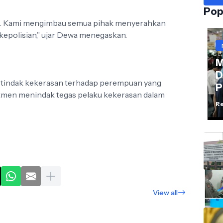
Pop
ini. Kami mengimbau semua pihak menyerahkan
epolisian,” ujar Dewa menegaskan.
M
D
 tindak kekerasan terhadap perempuan yang
P
tmen menindak tegas pelaku kekerasan dalam
Re
View all