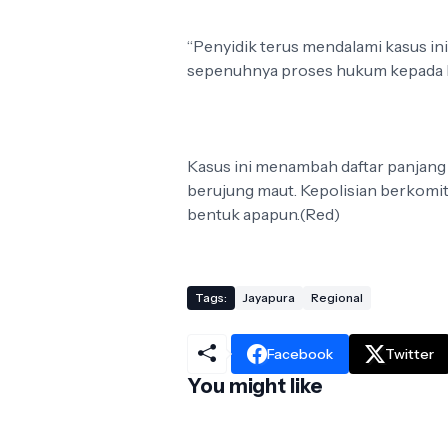
“Penyidik terus mendalami kasus 
sepenuhnya proses hukum kepada k
Kasus ini menambah daftar panjang
berujung maut. Kepolisian berkomi
bentuk apapun.(Red)
Tags:
Jayapura
Regional
Facebook
Twitter
You might like