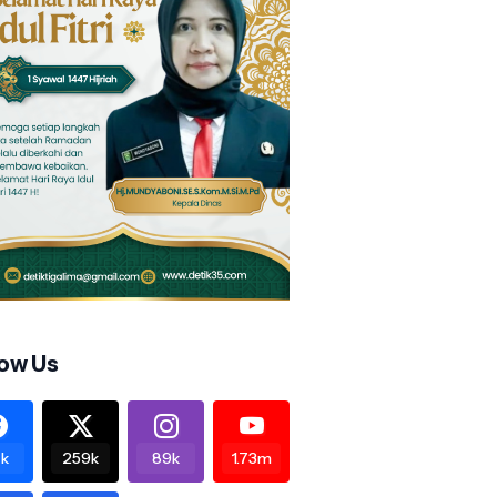
low Us
k
259k
89k
1.73m