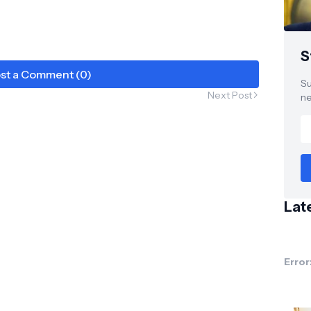
S
st a Comment (0)
Su
Next Post
ne
Lat
Error