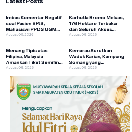
Latest Posts
Imbas Komentar Negatif
Karhutla Bromo Meluas,
soal Pasien BPJS,
176 Hektare Terbakar
Mahasiswi PPDS UGM
dan Seluruh Akses
Dinonaktifkan 3 Bulan
August 09, 2026
Wisata Ditutup
August 08, 2026
Menang Tipis atas
Kemarau Surutkan
Filipina, Malaysia
Waduk Karian, Kampung
Amankan Tiket Semifinal
Somang yang
Piala AFF 2026
August 08, 2026
Tenggelam Kembali
August 08, 2026
Muncul Jadi Magnet
Wisata