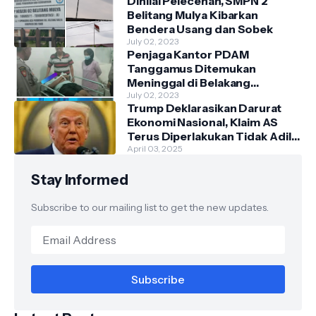
Dinilai Pelecehan, SMPN 2
Belitang Mulya Kibarkan
Bendera Usang dan Sobek
July 02, 2023
Penjaga Kantor PDAM
Tanggamus Ditemukan
Meninggal di Belakang
Kantornya.
July 02, 2023
Trump Deklarasikan Darurat
Ekonomi Nasional, Klaim AS
Terus Diperlakukan Tidak Adil
oleh Negara Asing"
April 03, 2025
Stay Informed
Subscribe to our mailing list to get the new updates.