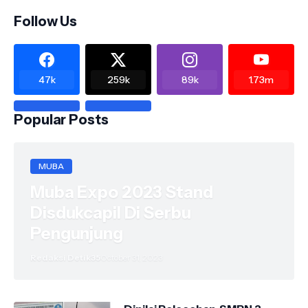
Follow Us
47k
259k
89k
1.73m
Popular Posts
MUBA
Muba Expo 2023 Stand
Disdukcapil Di Serbu
Pengunjung
Redaksi Detik35
October 31, 2023