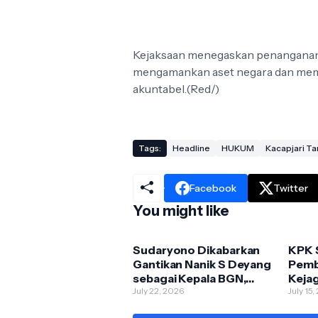
Kejaksaan menegaskan penanganan
mengamankan aset negara dan membe
akuntabel.(Red/)
Tags:
Headline
HUKUM
Kacapjari Ta
Facebook
Twitter
You might like
Sudaryono Dikabarkan
KPK 
Gantikan Nanik S Deyang
Pemb
sebagai Kepala BGN,
Keja
Istana Masih Tunggu
July 22, 2026
Kasu
July 15
Pengumuman Resmi