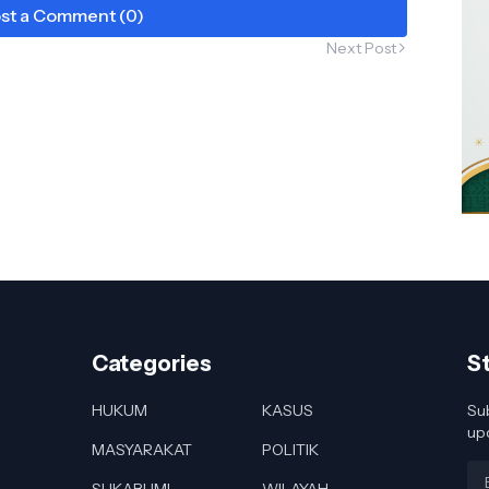
Miliar
st a Comment (0)
Next Post
Categories
S
HUKUM
KASUS
Sub
up
MASYARAKAT
POLITIK