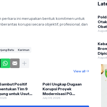
Lat
Polda
 perkara ini merupakan bentuk komitmen untuk
Otak
rantas korupsi secara objektif, profesional, dan
Obat
Linta
August
Keba
Brom
njung Batu
Karimun
Dipi
Ungg
August
Hekt
TNBT
View all
Sambut Positif
Polri Ungkap Dugaan
entukan Tim 9
Korupsi Proyek
gung untuk Usut
Modernisasi PG
s Febrie Adriansyah
, 2026
Assembagoes, Kerugian
July 09, 2026
Negara Capai Rp645,27