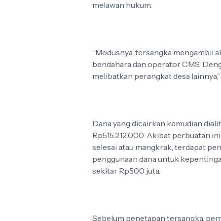
melawan hukum.
“Modusnya, tersangka mengambil al
bendahara dan operator CMS. Denga
melibatkan perangkat desa lainnya,” 
Dana yang dicairkan kemudian dialihk
Rp515.212.000. Akibat perbuatan ini
selesai atau mangkrak, terdapat pe
penggunaan dana untuk kepentingan
sekitar Rp500 juta.
Sebelum penetapan tersangka, penyid