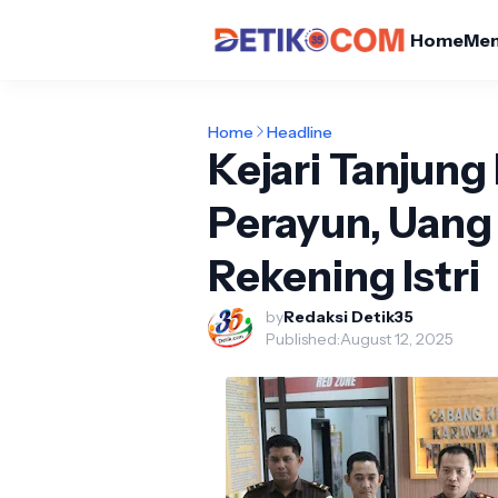
Home
Me
Home
Headline
Kejari Tanjun
Perayun, Uang
Rekening Istri
by
Redaksi Detik35
Published:
August 12, 2025