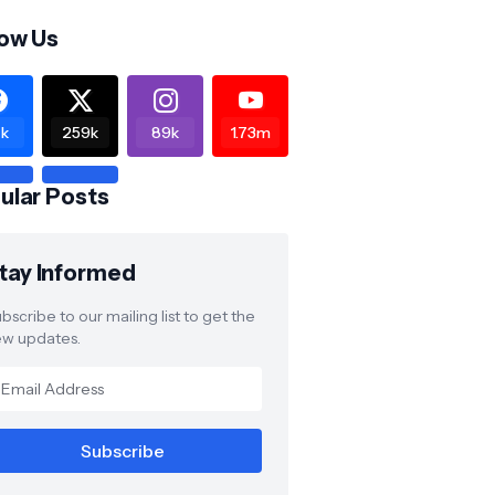
low Us
k
259k
89k
1.73m
ular Posts
tay Informed
bscribe to our mailing list to get the
w updates.