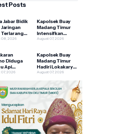
est Posts
 Jabar Bidik
Kapolsek Buay
 Jaringan
Madang Timur
 Terlarang
Intensifkan
s Provinsi
 08, 2026
Patroli Karhutla,
August 07, 2026
Ajak Warga Tak
Membakar Hutan
karan
Kapolsek Buay
dan Lahan
o Diduga
Madang Timur
cu Api
Hadiri Lokakarya
un, 176
 07, 2026
Mini Lintas
August 07, 2026
are Lahan
Sektor UPTD
S Terbakar
Puskesmas
Pengandonan