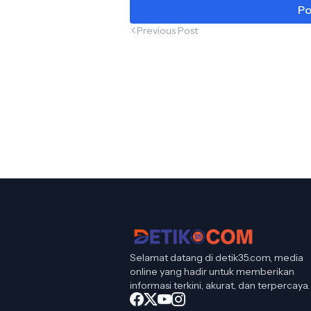
Po
Previous Post
Selamat datang di detik35.com, media
online yang hadir untuk memberikan
informasi terkini, akurat, dan terpercaya.