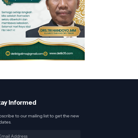
tay Informed
scribe to our mailing list to get the new
dates.