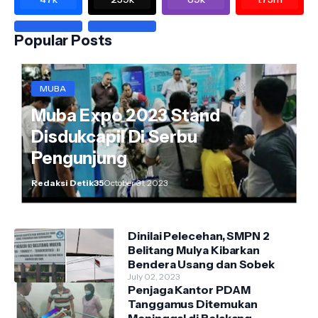
Popular Posts
MUBA
Muba Expo 2023 Stand
Disdukcapil Di Serbu
Pengunjung
Redaksi Detik35
October 31, 2023
Dinilai Pelecehan, SMPN 2
Belitang Mulya Kibarkan
Bendera Usang dan Sobek
July 02, 2023
Penjaga Kantor PDAM
Tanggamus Ditemukan
Meninggal di Belakang