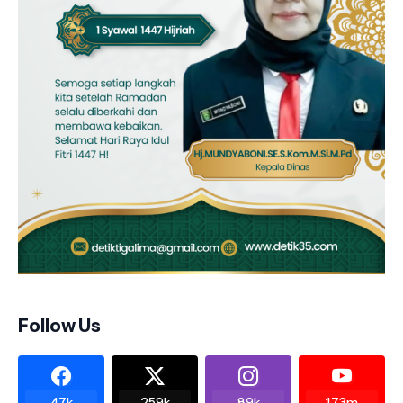
Follow Us
47k
259k
89k
1.73m