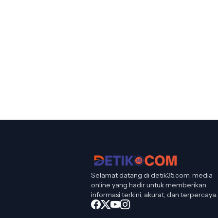
Selamat datang di detik35.com, media
online yang hadir untuk memberikan
informasi terkini, akurat, dan terpercaya.