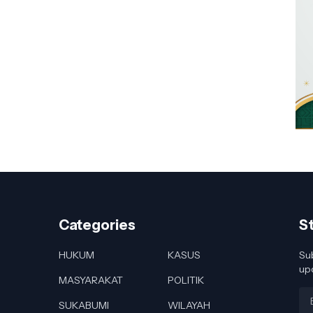
Categories
S
HUKUM
KASUS
Sub
up
MASYARAKAT
POLITIK
SUKABUMI
WILAYAH