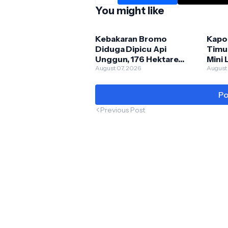
You might like
Kebakaran Bromo
Kapo
Diduga Dipicu Api
Timur
Unggun, 176 Hektare
Mini 
Lahan TNBTS Terbakar
August 07, 2026
Pusk
August
Peng
Po
Previous Post