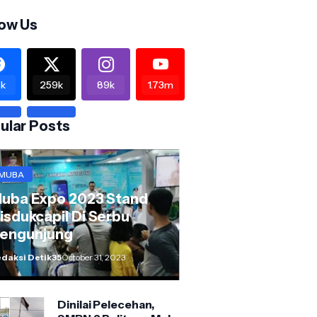
low Us
k
259k
89k
1.73m
ular Posts
MUBA
uba Expo 2023 Stand
isdukcapil Di Serbu
engunjung
daksi Detik35
October 31, 2023
Dinilai Pelecehan,