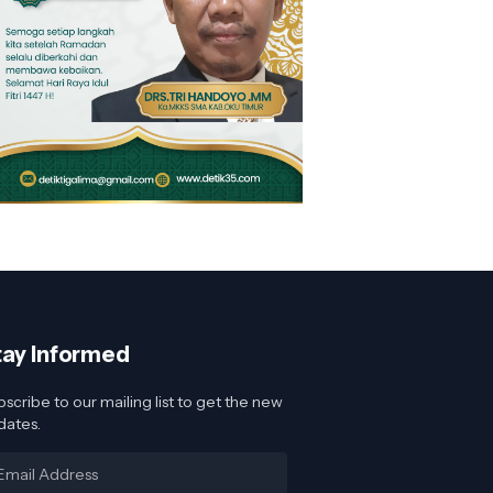
tay Informed
scribe to our mailing list to get the new
dates.