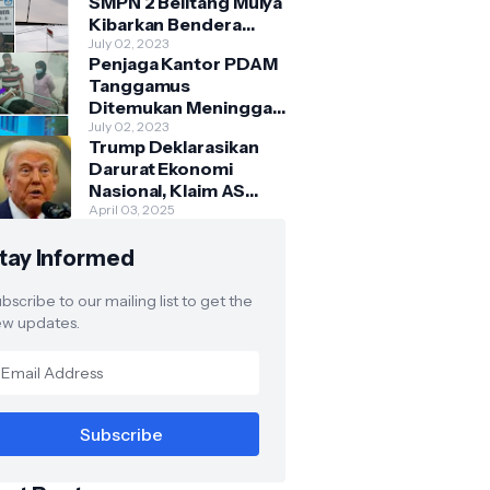
SMPN 2 Belitang Mulya
Kibarkan Bendera
Usang dan Sobek
July 02, 2023
Penjaga Kantor PDAM
Tanggamus
Ditemukan Meninggal
di Belakang Kantornya.
July 02, 2023
Trump Deklarasikan
Darurat Ekonomi
Nasional, Klaim AS
Terus Diperlakukan
April 03, 2025
Tidak Adil oleh Negara
tay Informed
Asing"
bscribe to our mailing list to get the
w updates.