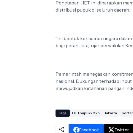
Penetapan HET ini diharapkan mamp
distribusi pupuk di seluruh daerah.
“Ini bentuk kehadiran negara dala
bagi petani kita,” ujar perwakilan K
Pemerintah menegaskan komitmenny
nasional. Dukungan terhadap input 
mewujudkan ketahanan pangan Indo
Tags:
HETpupuk2025
Jakarta
pertan
Facebook
Twitter