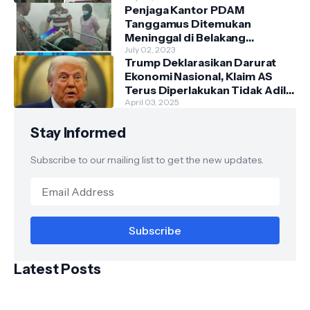
Penjaga Kantor PDAM
Tanggamus Ditemukan
Meninggal di Belakang
Kantornya.
July 02, 2023
Trump Deklarasikan Darurat
Ekonomi Nasional, Klaim AS
Terus Diperlakukan Tidak Adil
oleh Negara Asing"
April 03, 2025
Stay Informed
Subscribe to our mailing list to get the new updates.
Latest Posts