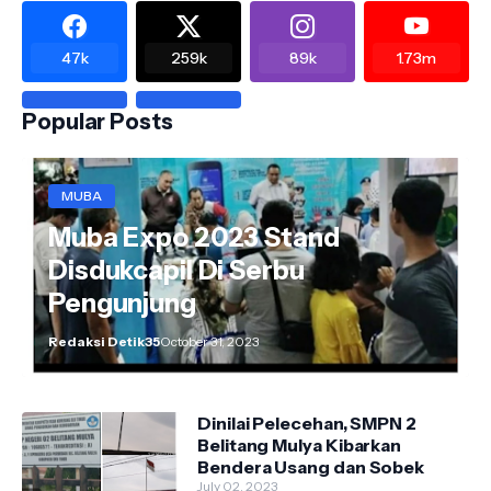
47k
259k
89k
1.73m
Popular Posts
MUBA
Muba Expo 2023 Stand
Disdukcapil Di Serbu
Pengunjung
Redaksi Detik35
October 31, 2023
Dinilai Pelecehan, SMPN 2
Belitang Mulya Kibarkan
Bendera Usang dan Sobek
July 02, 2023