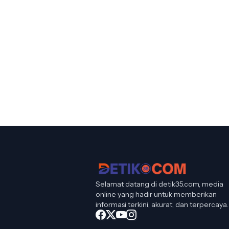
Selamat datang di detik35.com, media
online yang hadir untuk memberikan
informasi terkini, akurat, dan terpercaya.