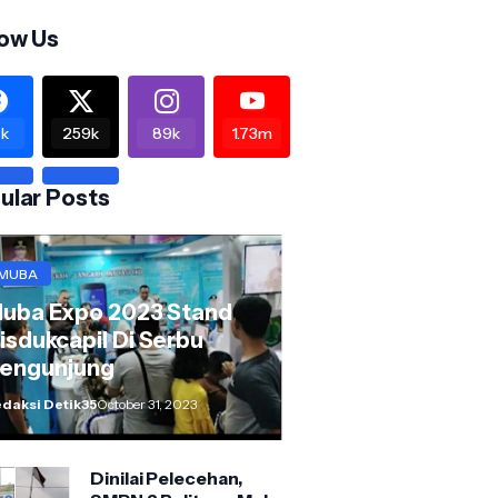
low Us
k
259k
89k
1.73m
ular Posts
MUBA
uba Expo 2023 Stand
isdukcapil Di Serbu
engunjung
daksi Detik35
October 31, 2023
Dinilai Pelecehan,