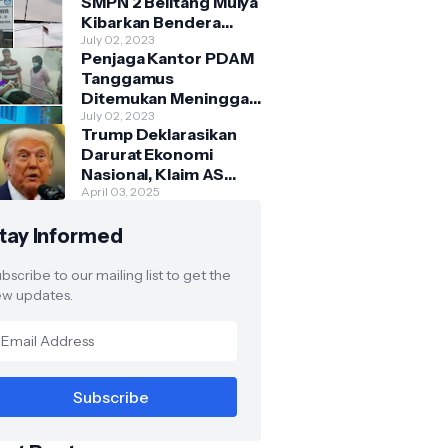
SMPN 2 Belitang Mulya
Kibarkan Bendera
Usang dan Sobek
July 02, 2023
Penjaga Kantor PDAM
Tanggamus
Ditemukan Meninggal
di Belakang Kantornya.
July 02, 2023
Trump Deklarasikan
Darurat Ekonomi
Nasional, Klaim AS
Terus Diperlakukan
April 03, 2025
Tidak Adil oleh Negara
tay Informed
Asing"
bscribe to our mailing list to get the
w updates.