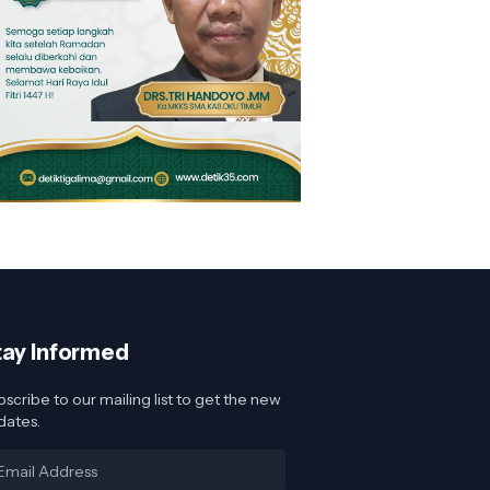
tay Informed
scribe to our mailing list to get the new
dates.