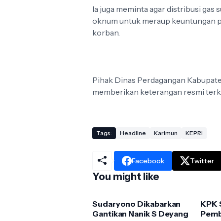
Ia juga meminta agar distribusi gas s
oknum untuk meraup keuntungan pri
korban.
Pihak Dinas Perdagangan Kabupaten
memberikan keterangan resmi terka
Tags:
Headline
Karimun
KEPRI
Facebook
Twitter
You might like
Sudaryono Dikabarkan
KPK 
Gantikan Nanik S Deyang
Pemb