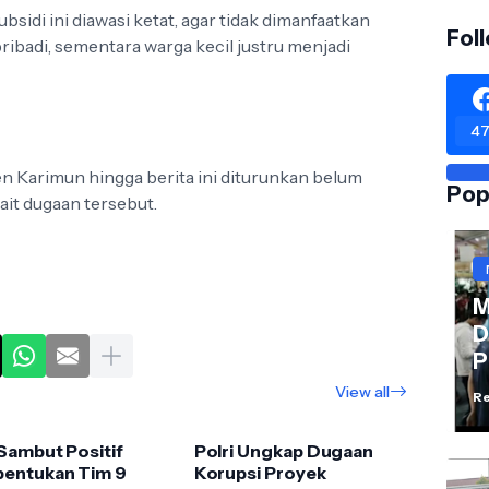
ubsidi ini diawasi ketat, agar tidak dimanfaatkan
Fol
badi, sementara warga kecil justru menjadi
47
 Karimun hingga berita ini diturunkan belum
Pop
it dugaan tersebut.
M
D
P
View all
Re
Sambut Positif
Polri Ungkap Dugaan
entukan Tim 9
Korupsi Proyek