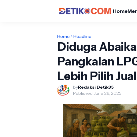
Home
Me
Home
Headline
Diduga Abaika
Pangkalan LPG
Lebih Pilih Ju
by
Redaksi Detik35
Published:
June 26, 2025