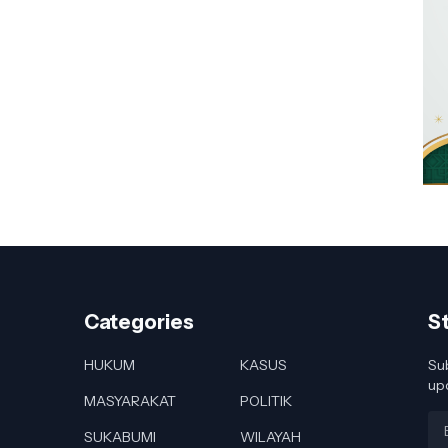
Categories
S
HUKUM
KASUS
Sub
up
MASYARAKAT
POLITIK
SUKABUMI
WILAYAH