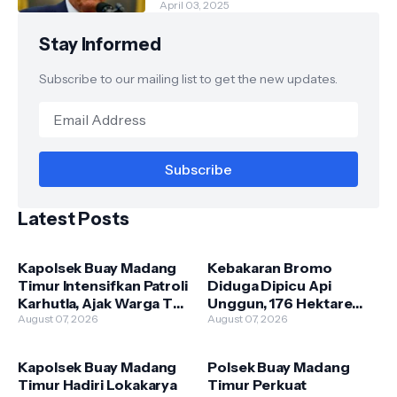
oleh Negara Asing"
April 03, 2025
Stay Informed
Subscribe to our mailing list to get the new updates.
Latest Posts
Kapolsek Buay Madang
Kebakaran Bromo
Timur Intensifkan Patroli
Diduga Dipicu Api
Karhutla, Ajak Warga Tak
Unggun, 176 Hektare
Membakar Hutan dan
August 07, 2026
Lahan TNBTS Terbakar
August 07, 2026
Lahan
Kapolsek Buay Madang
Polsek Buay Madang
Timur Hadiri Lokakarya
Timur Perkuat