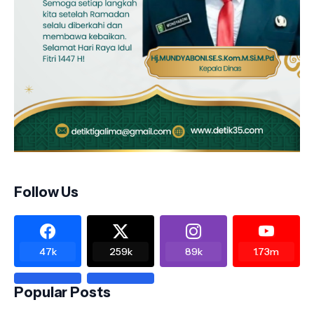
Follow Us
47k
259k
89k
1.73m
Popular Posts