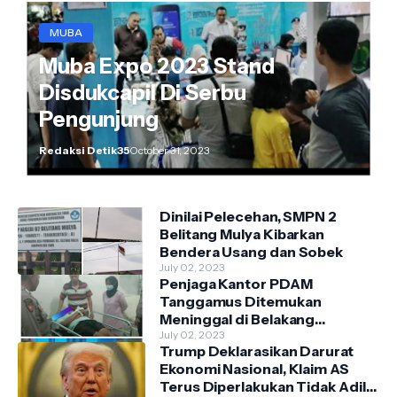
MUBA
Muba Expo 2023 Stand
Disdukcapil Di Serbu
Pengunjung
Redaksi Detik35
October 31, 2023
Dinilai Pelecehan, SMPN 2
Belitang Mulya Kibarkan
Bendera Usang dan Sobek
July 02, 2023
Penjaga Kantor PDAM
Tanggamus Ditemukan
Meninggal di Belakang
Kantornya.
July 02, 2023
Trump Deklarasikan Darurat
Ekonomi Nasional, Klaim AS
Terus Diperlakukan Tidak Adil